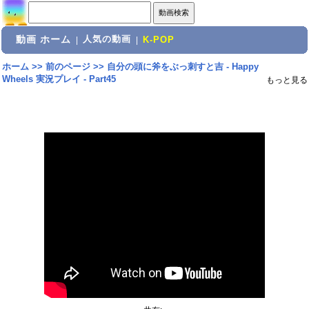
動画 ホーム
人気の動画
|
|
K-POP
ホーム
>>
前のページ
>>
自分の頭に斧をぶっ刺すと吉 - Happy
Wheels 実況プレイ - Part45
もっと見る