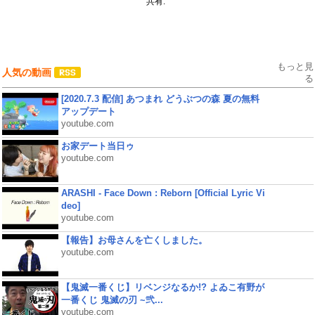
共有:
もっと見
人気の動画
る
[2020.7.3 配信] あつまれ どうぶつの森 夏の無料
アップデート
youtube.com
お家デート当日ゥ
youtube.com
ARASHI - Face Down : Reborn [Official Lyric Vi
deo]
youtube.com
【報告】お母さんを亡くしました。
youtube.com
【鬼滅一番くじ】リベンジなるか!? よゐこ有野が
一番くじ 鬼滅の刃 ~弐...
youtube.com