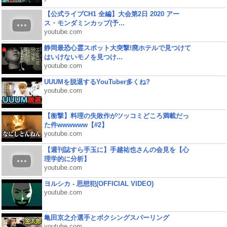
【公式ライブCH1 全編】大会第2日 2020 アー
ス・モンダミンカップ(予...
youtube.com
静岡最恐心霊スポット大突撃!廃ホテルで見つけて
はいけないモノを見つけ...
youtube.com
UUUMを脱退するYouTuber多くね?
youtube.com
【衝撃】料理の失敗作がツッコミどころ満載だっ
た件wwwwww【#2】
youtube.com
【週刊誌すら手玉に】手越祐也さんの会見を【心
理学的に分析】
youtube.com
ヨルシカ - 思想犯(OFFICIAL VIDEO)
youtube.com
亀田京之介選手とボクシングスパーリング
youtube.com