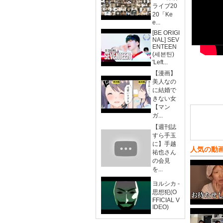
ライブ20
20「Ke
e...
[BE ORIGI
NAL] SEV
ENTEEN
(세븐틴)
'Left...
【漫画】
美人なの
に結婚で
きない女
【マン
ガ...
【週刊誌
すら手玉
に】手越
人気の動
祐也さん
の会見
を...
ヨルシカ -
思想犯(O
FFICIAL V
IDEO)