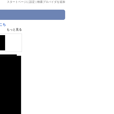
スタートページに設定
|
検索プロバイダを追加
こち
もっと見る