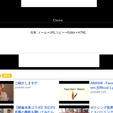
Close
6
共有:
メール
•
URLコピー
•
Editor
•
HTML
画
ご紹介します!!!
ARASHI - Face
youtube.com
orn [Official L
youtube.com
【朝倉未来コラボ】天心VS
ボクシング世
武尊の勝敗を聞いてみたら、
とスパーリン