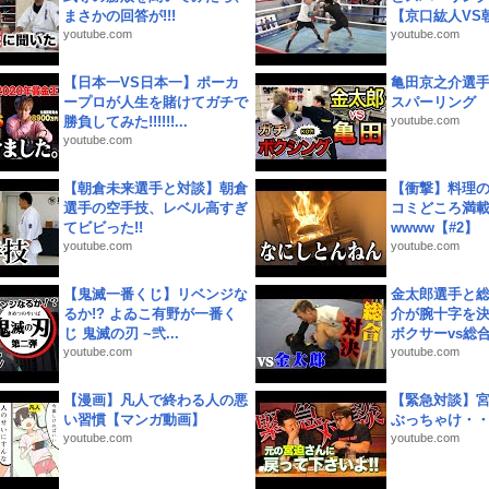
まさかの回答が!!!
【京口紘人VS朝
youtube.com
youtube.com
【日本一VS日本一】ポーカ
亀田京之介選
ープロが人生を賭けてガチで
スパーリング
勝負してみた!!!!!!...
youtube.com
youtube.com
【朝倉未来選手と対談】朝倉
【衝撃】料理
選手の空手技、レベル高すぎ
コミどころ満載
てビビった!!
wwww【#2】
youtube.com
youtube.com
【鬼滅一番くじ】リベンジな
金太郎選手と総
るか!? よゐこ有野が一番く
介が腕十字を決
じ 鬼滅の刃 ~弐...
ボクサーvs総合.
youtube.com
youtube.com
【漫画】凡人で終わる人の悪
【緊急対談】
い習慣【マンガ動画】
ぶっちゃけ・
youtube.com
youtube.com