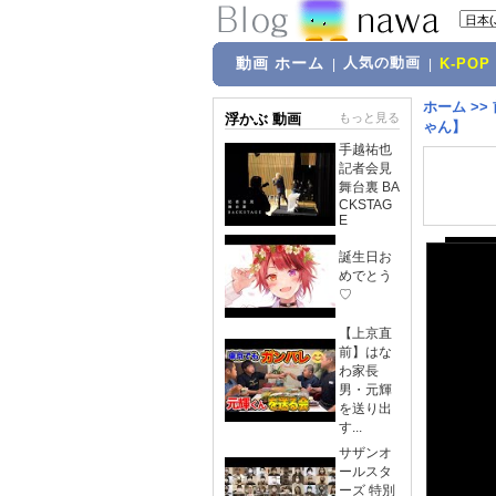
動画 ホーム
人気の動画
|
|
K-POP
ホーム
>>
浮かぶ 動画
もっと見る
ゃん】
手越祐也
記者会見
舞台裏 BA
CKSTAG
E
誕生日お
めでとう
♡
【上京直
前】はな
わ家長
男・元輝
を送り出
す...
サザンオ
ールスタ
ーズ 特別