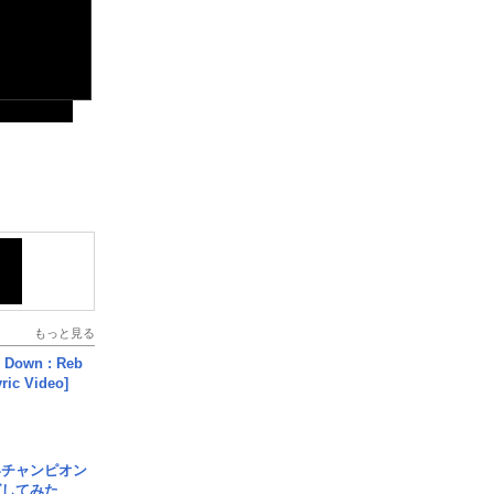
もっと見る
 Down : Reb
yric Video]
界チャンピオン
グしてみた