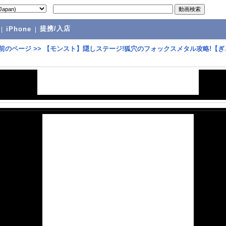
提携/入店
|
iPhone
|
前のページ
>>
【モンスト】隠しステージ!狐穴のフォックスメタル攻略!【ぎ