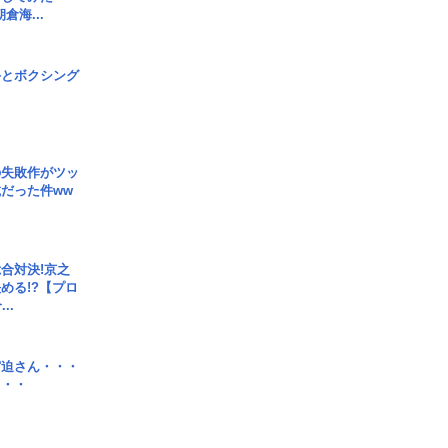
倉海...
手とボクシング
の失敗作がツッ
だった件ww
合対決!京之
める!?【プロ
..
宮迫さん・・・
・・・