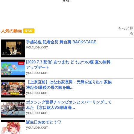
共有:
もっと見
人気の動画
る
手越祐也 記者会見 舞台裏 BACKSTAGE
youtube.com
[2020.7.3 配信] あつまれ どうぶつの森 夏の無料
アップデート
youtube.com
【上京直前】はなわ家長男・元輝を送り出す家族
決起会!最後の母の味を噛...
youtube.com
ボクシング世界チャンピオンとスパーリングして
みた 【京口紘人VS朝倉海...
youtube.com
誕生日おめでとう♡
youtube.com