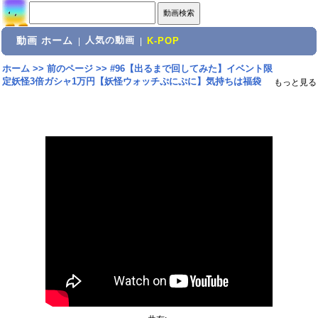
動画 ホーム
人気の動画
|
|
K-POP
ホーム
>>
前のページ
>>
#96【出るまで回してみた】イベント限
定妖怪3倍ガシャ1万円【妖怪ウォッチぷにぷに】気持ちは福袋
もっと見る