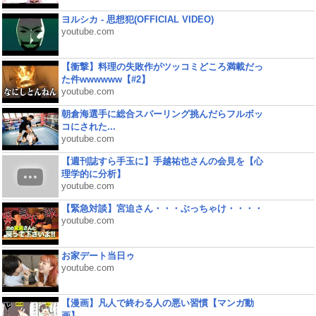
ヨルシカ - 思想犯(OFFICIAL VIDEO)
youtube.com
【衝撃】料理の失敗作がツッコミどころ満載だっ
た件wwwwww【#2】
youtube.com
朝倉海選手に総合スパーリング挑んだらフルボッ
コにされた...
youtube.com
【週刊誌すら手玉に】手越祐也さんの会見を【心
理学的に分析】
youtube.com
【緊急対談】宮迫さん・・・ぶっちゃけ・・・・
youtube.com
お家デート当日ゥ
youtube.com
【漫画】凡人で終わる人の悪い習慣【マンガ動
画】