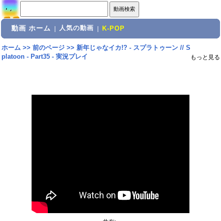
動画 ホーム
人気の動画
|
|
K-POP
ホーム
>>
前のページ
>>
新年じゃなイカ!? - スプラトゥーン // S
platoon - Part35 - 実況プレイ
もっと見る