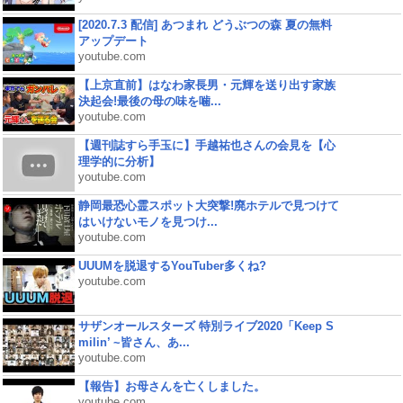
[2020.7.3 配信] あつまれ どうぶつの森 夏の無料
アップデート
youtube.com
【上京直前】はなわ家長男・元輝を送り出す家族
決起会!最後の母の味を噛...
youtube.com
【週刊誌すら手玉に】手越祐也さんの会見を【心
理学的に分析】
youtube.com
静岡最恐心霊スポット大突撃!廃ホテルで見つけて
はいけないモノを見つけ...
youtube.com
UUUMを脱退するYouTuber多くね?
youtube.com
サザンオールスターズ 特別ライブ2020「Keep S
milin’ ~皆さん、あ...
youtube.com
【報告】お母さんを亡くしました。
youtube.com