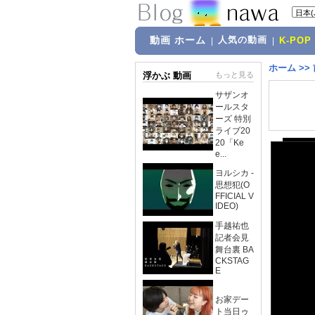
動画 ホーム
人気の動画
|
|
K-POP
ホーム
>>
浮かぶ 動画
もっと見る
サザンオ
ールスタ
ーズ 特別
ライブ20
20「Ke
e...
ヨルシカ -
思想犯(O
FFICIAL V
IDEO)
手越祐也
記者会見
舞台裏 BA
CKSTAG
E
お家デー
ト当日ゥ