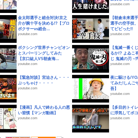
youtube.com
金太郎選手と総合対決!京之
【朝倉未来選
介が腕十字を決める!?【プロ
選手の空手技
ボクサーvs総合...
てビビった!!
youtube.com
youtube.com
ボクシング世界チャンピオン
【鬼滅一番く
とスパーリングしてみた
るか!? よゐ
【京口紘人VS朝倉海...
じ 鬼滅の刃 ~弐.
youtube.com
youtube.com
【緊急対談】宮迫さん・・・
夜に駆ける/YOA
ぶっちゃけ・・・・
てみた!しんご
youtube.com
吾】
youtube.com
【漫画】凡人で終わる人の悪
【多目的トイ
い習慣【マンガ動画】
に浮気してボ
youtube.com
youtube.com