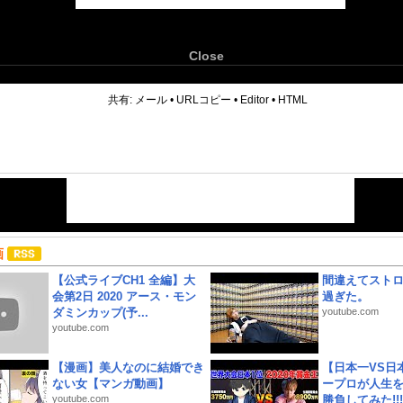
Close
6
共有:
メール
•
URLコピー
•
Editor
•
HTML
画
【公式ライブCH1 全編】大
間違えてスト
会第2日 2020 アース・モン
過ぎた。
ダミンカップ(予...
youtube.com
youtube.com
【漫画】美人なのに結婚でき
【日本一VS日
ない女【マンガ動画】
ープロが人生
youtube.com
勝負してみた!!!!!