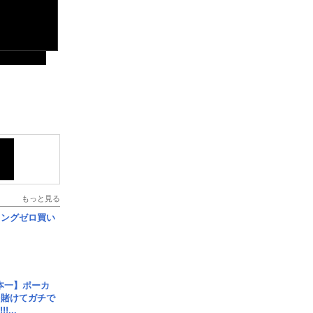
もっと見る
ロングゼロ買い
本一】ポーカ
を賭けてガチで
!...