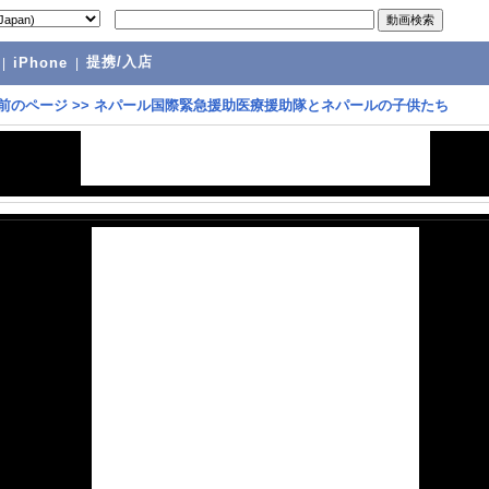
提携/入店
|
iPhone
|
前のページ
>>
ネパール国際緊急援助医療援助隊とネパールの子供たち