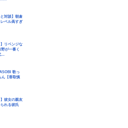
手と対談】朝倉
、レベル高すぎ
じ】リベンジな
こ有野が一番く
..
SOBI 歌っ
ちん【香取慎
レ】彼女の親友
コられる彼氏