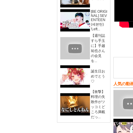
[BE ORIGI
NAL] SEV
ENTEEN
(세븐틴)
'Left...
【週刊誌
すら手玉
に】手越
祐也さん
の会見
を...
誕生日お
めでとう
♡
人気の動
【衝撃】
料理の失
敗作がツ
ッコミど
ころ満載
だっ...