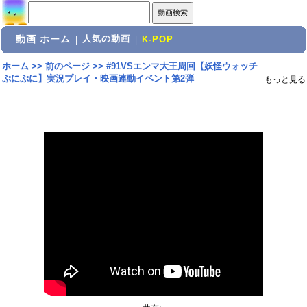
動画 ホーム
人気の動画
|
|
K-POP
ホーム
>>
前のページ
>>
#91VSエンマ大王周回【妖怪ウォッチ
ぷにぷに】実況プレイ・映画連動イベント第2弾
もっと見る