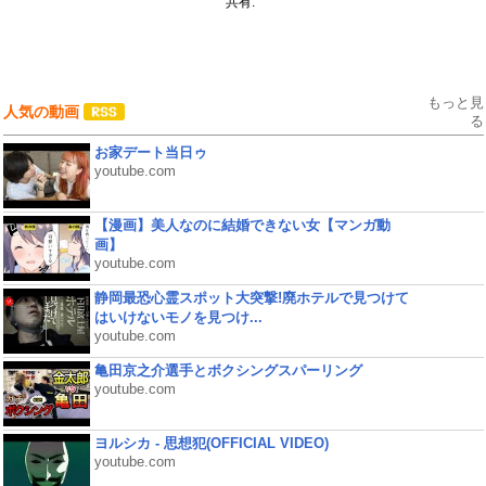
共有:
もっと見
人気の動画
る
お家デート当日ゥ
youtube.com
【漫画】美人なのに結婚できない女【マンガ動
画】
youtube.com
静岡最恐心霊スポット大突撃!廃ホテルで見つけて
はいけないモノを見つけ...
youtube.com
亀田京之介選手とボクシングスパーリング
youtube.com
ヨルシカ - 思想犯(OFFICIAL VIDEO)
youtube.com