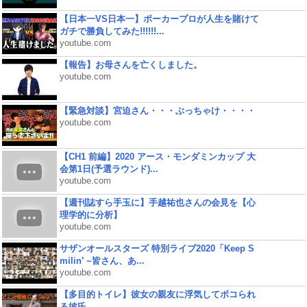
【日本一VS日本一】ポーカープロが人生を賭けて
ガチで勝負してみた!!!!!!...
youtube.com
【報告】お母さんを亡くしました。
youtube.com
【緊急対談】宮迫さん・・・ぶっちゃけ・・・・
youtube.com
【CH1 前編】2020 アース・モンダミンカップ 大
会第1日(予選ラウンド)...
youtube.com
【週刊誌すら手玉に】手越祐也さんの会見を【心
理学的に分析】
youtube.com
サザンオールスターズ 特別ライブ2020「Keep S
milin’ ~皆さん、あ...
youtube.com
【多目的トイレ】彼女の親友に浮気してボコられ
る彼氏