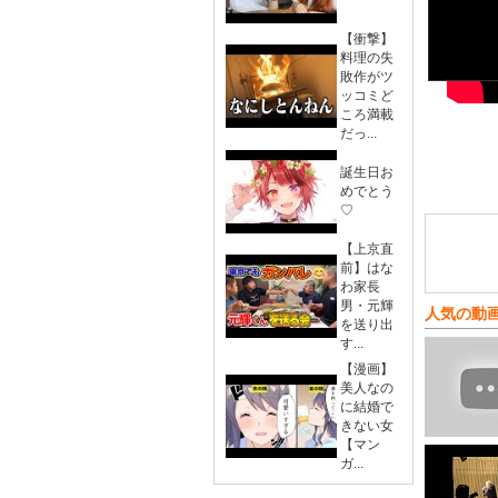
【衝撃】
料理の失
敗作がツ
ッコミど
ころ満載
だっ...
誕生日お
めでとう
♡
【上京直
前】はな
わ家長
男・元輝
人気の動
を送り出
す...
【漫画】
美人なの
に結婚で
きない女
【マン
ガ...