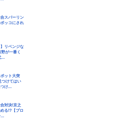
総合スパーリン
ルボッコにされ
じ】リベンジな
こ有野が一番く
..
スポット大突
見つけてはい
け...
合対決!京之
める!?【プロ
..