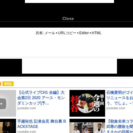
Close
6
共有:
メール
•
URLコピー
•
Editor
•
HTML
画
【公式ライブCH1 全編】大
石橋貴明がゴ
会第2日 2020 アース・モン
ツニュースを
ダミンカップ(予...
う、でしょ。~プ
youtube.com
youtube.com
手越祐也 記者会見 舞台裏 B
【朝倉未来コラ
ACKSTAGE
武尊の勝敗を
youtube.com
まさかの回答が!