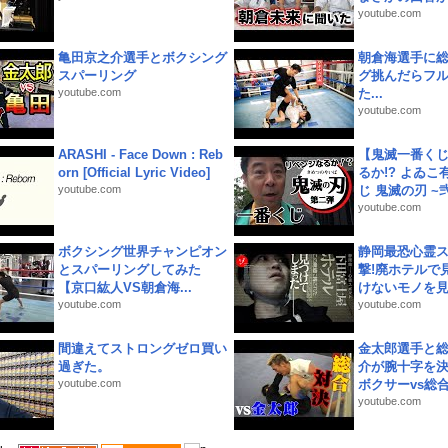
youtube.com
亀田京之介選手とボクシング
朝倉海選手に
スパーリング
グ挑んだらフ
youtube.com
た...
youtube.com
ARASHI - Face Down : Reb
【鬼滅一番く
orn [Official Lyric Video]
るか!? よゐ
youtube.com
じ 鬼滅の刃 ~弐.
youtube.com
ボクシング世界チャンピオン
静岡最恐心霊
とスパーリングしてみた
撃!廃ホテルで
【京口紘人VS朝倉海...
けないモノを見つ
youtube.com
youtube.com
間違えてストロングゼロ買い
金太郎選手と総
過ぎた。
介が腕十字を決
youtube.com
ボクサーvs総合.
youtube.com