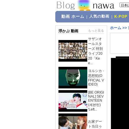
動画 ホーム
人気の動画
|
|
K-POP
ホーム
>>
浮かぶ 動画
もっと見る
サザンオ
ールスタ
ーズ 特別
ライブ20
20「Ke
e...
ヨルシカ -
思想犯(O
FFICIAL V
IDEO)
[BE ORIGI
NAL] SEV
ENTEEN
(세븐틴)
'Left...
お家デー
ト当日ゥ