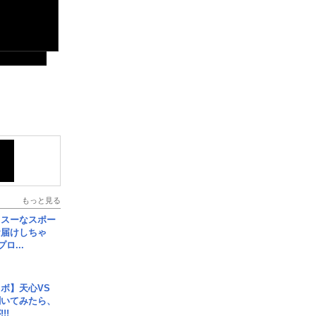
もっと見る
イスーなスポー
お届けしちゃ
ロ...
ボ】天心VS
聞いてみたら、
!!