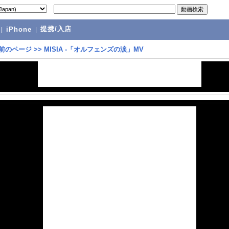
提携/入店
|
iPhone
|
前のページ
>>
MISIA -「オルフェンズの涙」MV