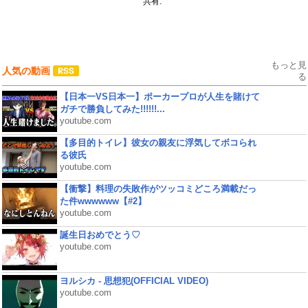
共有:
もっと見
人気の動画
る
【日本一VS日本一】ポーカープロが人生を賭けて
ガチで勝負してみた!!!!!!...
youtube.com
【多目的トイレ】彼女の親友に浮気してボコられ
る彼氏
youtube.com
【衝撃】料理の失敗作がツッコミどころ満載だっ
た件wwwwww【#2】
youtube.com
誕生日おめでとう♡
youtube.com
ヨルシカ - 思想犯(OFFICIAL VIDEO)
youtube.com