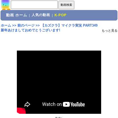
動画 ホーム
人気の動画
|
|
K-POP
ホーム
>>
前のページ
>>
【カズクラ】マイクラ実況 PART349
新年あけましておめでとうございます!
もっと見る