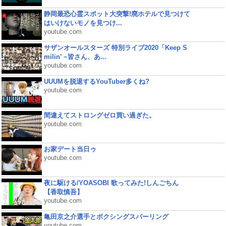
静岡最恐心霊スポット大突撃!廃ホテルで見つけて
はいけないモノを見つけ...
youtube.com
サザンオールスターズ 特別ライブ2020「Keep S
milin’ ~皆さん、あ...
youtube.com
UUUMを脱退するYouTuber多くね?
youtube.com
間違えてストロングゼロ買い過ぎた。
youtube.com
お家デート当日ゥ
youtube.com
夜に駆ける/YOASOBI 歌ってみた!しんごちん
【香取慎吾】
youtube.com
亀田京之介選手とボクシングスパーリング
youtube.com