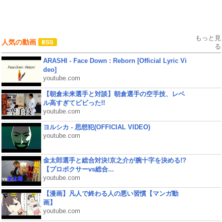
もっと見
人気の動画
る
ARASHI - Face Down : Reborn [Official Lyric Vi
deo]
youtube.com
【朝倉未来選手と対談】朝倉選手の空手技、レベ
ル高すぎてビビった!!
youtube.com
ヨルシカ - 思想犯(OFFICIAL VIDEO)
youtube.com
金太郎選手と総合対決!京之介が腕十字を決める!?
【プロボクサーvs総合...
youtube.com
【漫画】凡人で終わる人の悪い習慣【マンガ動
画】
youtube.com