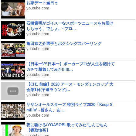
お家デート当日ゥ
youtube.com
石橋貴明がゴイスーなスポーツニュースをお届け
しちゃう、でしょ。~プロ...
youtube.com
亀田京之介選手とボクシングスパーリング
youtube.com
【日本一VS日本一】ポーカープロが人生を賭けて
ガチで勝負してみた!!!!!!...
youtube.com
【CH1 前編】2020 アース・モンダミンカップ 大
会第1日(予選ラウンド)...
youtube.com
サザンオールスターズ 特別ライブ2020「Keep S
milin’ ~皆さん、あ...
youtube.com
夜に駆ける/YOASOBI 歌ってみた!しんごちん
【香取慎吾】
youtube.com