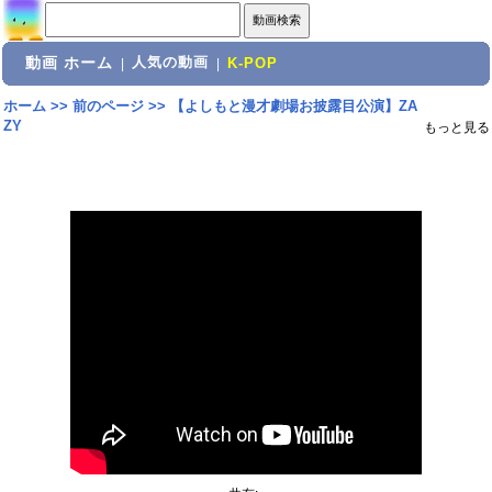
動画 ホーム
人気の動画
|
|
K-POP
ホーム
>>
前のページ
>>
【よしもと漫才劇場お披露目公演】ZA
ZY
もっと見る