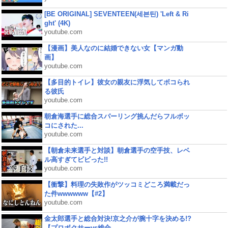
[BE ORIGINAL] SEVENTEEN(세븐틴) 'Left & Ri
ght' (4K)
youtube.com
【漫画】美人なのに結婚できない女【マンガ動
画】
youtube.com
【多目的トイレ】彼女の親友に浮気してボコられ
る彼氏
youtube.com
朝倉海選手に総合スパーリング挑んだらフルボッ
コにされた...
youtube.com
【朝倉未来選手と対談】朝倉選手の空手技、レベ
ル高すぎてビビった!!
youtube.com
【衝撃】料理の失敗作がツッコミどころ満載だっ
た件wwwwww【#2】
youtube.com
金太郎選手と総合対決!京之介が腕十字を決める!?
【プロボクサーvs総合...