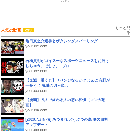
共有:
もっと見
人気の動画
る
亀田京之介選手とボクシングスパーリング
youtube.com
石橋貴明がゴイスーなスポーツニュースをお届け
しちゃう、でしょ。~プロ...
youtube.com
【鬼滅一番くじ】リベンジなるか!? よゐこ有野が
一番くじ 鬼滅の刃 ~弐...
youtube.com
【漫画】凡人で終わる人の悪い習慣【マンガ動
画】
youtube.com
[2020.7.3 配信] あつまれ どうぶつの森 夏の無料
アップデート
youtube.com