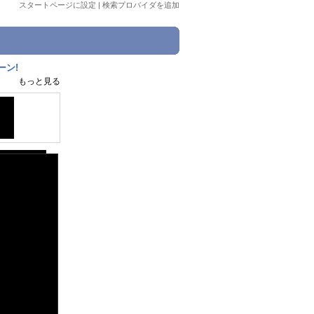
スタートページに設定
|
検索プロバイダを追加
ーン!
もっと見る