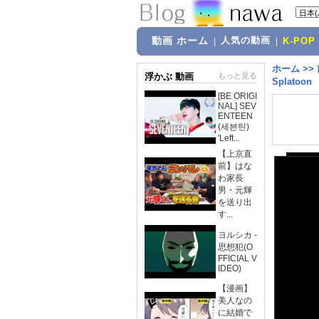
動画 ホーム
人気の動画
|
|
K-POP
ホーム
>>
浮かぶ 動画
もっと見る
Splatoon
[BE ORIGI
NAL] SEV
ENTEEN
(세븐틴)
'Left...
【上京直
前】はな
わ家長
男・元輝
を送り出
す...
ヨルシカ -
思想犯(O
FFICIAL V
IDEO)
【漫画】
美人なの
に結婚で