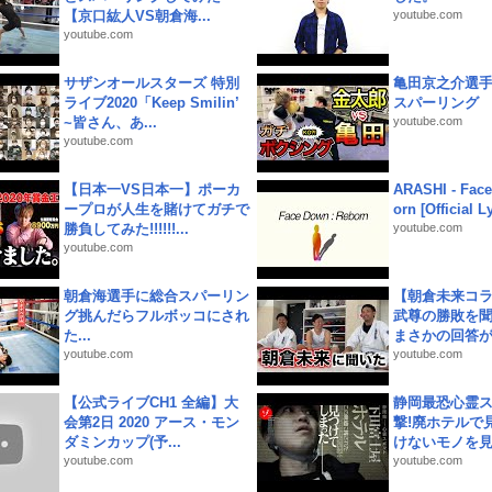
【京口紘人VS朝倉海...
youtube.com
youtube.com
サザンオールスターズ 特別
亀田京之介選
ライブ2020「Keep Smilin’
スパーリング
~皆さん、あ...
youtube.com
youtube.com
【日本一VS日本一】ポーカ
ARASHI - Face
ープロが人生を賭けてガチで
orn [Official L
勝負してみた!!!!!!...
youtube.com
youtube.com
朝倉海選手に総合スパーリン
【朝倉未来コラ
グ挑んだらフルボッコにされ
武尊の勝敗を
た...
まさかの回答が!
youtube.com
youtube.com
【公式ライブCH1 全編】大
静岡最恐心霊
会第2日 2020 アース・モン
撃!廃ホテルで
ダミンカップ(予...
けないモノを見つ
youtube.com
youtube.com