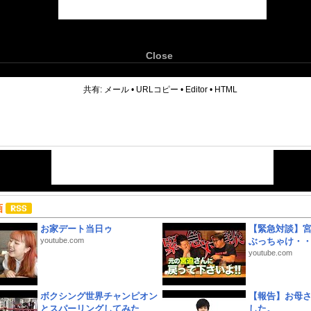
Close
6
共有:
メール
•
URLコピー
•
Editor
•
HTML
画
お家デート当日ゥ
【緊急対談】
youtube.com
ぶっちゃけ・
youtube.com
ボクシング世界チャンピオン
【報告】お母
とスパーリングしてみた
した。