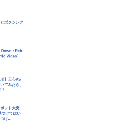
手とボクシング
 Down : Reb
yric Video]
ボ】天心VS
聞いてみたら、
!!
スポット大突
見つけてはい
け...