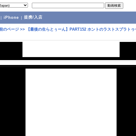
提携/入店
|
iPhone
|
前のページ
>>
【最後の生らとぅーん】PART152 ホントのラストスプラトゥ