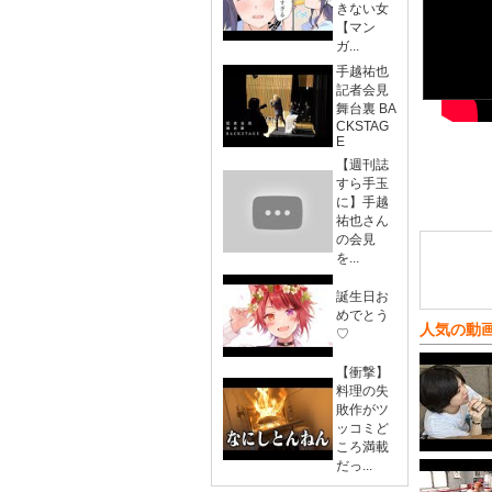
きない女
【マン
ガ...
手越祐也
記者会見
舞台裏 BA
CKSTAG
E
【週刊誌
すら手玉
に】手越
祐也さん
の会見
を...
誕生日お
めでとう
人気の動
♡
【衝撃】
料理の失
敗作がツ
ッコミど
ころ満載
だっ...