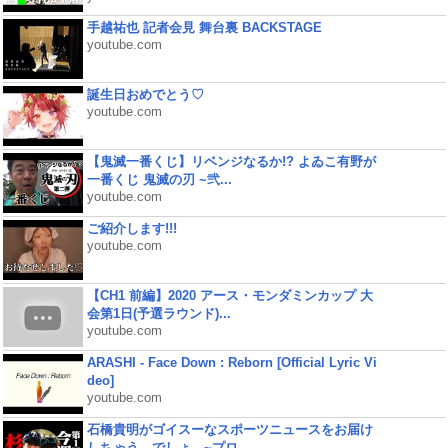
手越祐也 記者会見 舞台裏 BACKSTAGE
youtube.com
誕生日おめでとう♡
youtube.com
【鬼滅一番くじ】リベンジなるか!? よゐこ有野が
一番くじ 鬼滅の刃 ~弐...
youtube.com
ご紹介します!!!
youtube.com
【CH1 前編】2020 アース・モンダミンカップ 大
会第1日(予選ラウンド)...
youtube.com
ARASHI - Face Down : Reborn [Official Lyric Vi
deo]
youtube.com
石橋貴明がゴイスーなスポーツニュースをお届け
しちゃう、でしょ。~プロ...