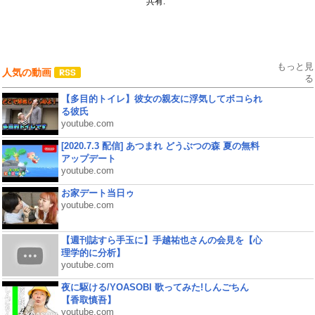
共有:
もっと見
人気の動画
る
【多目的トイレ】彼女の親友に浮気してボコられ
る彼氏
youtube.com
[2020.7.3 配信] あつまれ どうぶつの森 夏の無料
アップデート
youtube.com
お家デート当日ゥ
youtube.com
【週刊誌すら手玉に】手越祐也さんの会見を【心
理学的に分析】
youtube.com
夜に駆ける/YOASOBI 歌ってみた!しんごちん
【香取慎吾】
youtube.com