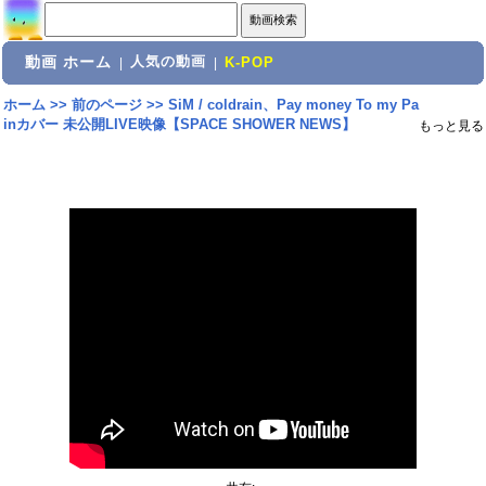
動画 ホーム
人気の動画
|
|
K-POP
ホーム
>>
前のページ
>>
SiM / coldrain、Pay money To my Pa
inカバー 未公開LIVE映像【SPACE SHOWER NEWS】
もっと見る