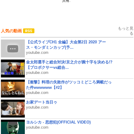
共有:
もっと見
人気の動画
る
【公式ライブCH1 全編】大会第2日 2020 アー
ス・モンダミンカップ(予...
youtube.com
金太郎選手と総合対決!京之介が腕十字を決める!?
【プロボクサーvs総合...
youtube.com
【衝撃】料理の失敗作がツッコミどころ満載だっ
た件wwwwww【#2】
youtube.com
お家デート当日ゥ
youtube.com
ヨルシカ - 思想犯(OFFICIAL VIDEO)
youtube.com