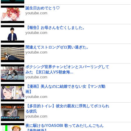
誕生日おめでとう♡
youtube.com
【報告】お母さんを亡くしました。
youtube.com
間違えてストロングゼロ買い過ぎた。
youtube.com
ボクシング世界チャンピオンとスパーリングして
みた 【京口紘人VS朝倉海...
youtube.com
【漫画】美人なのに結婚できない女【マンガ動
画】
youtube.com
【多目的トイレ】彼女の親友に浮気してボコられ
る彼氏
youtube.com
夜に駆ける/YOASOBI 歌ってみた!しんごちん
【香取慎吾】