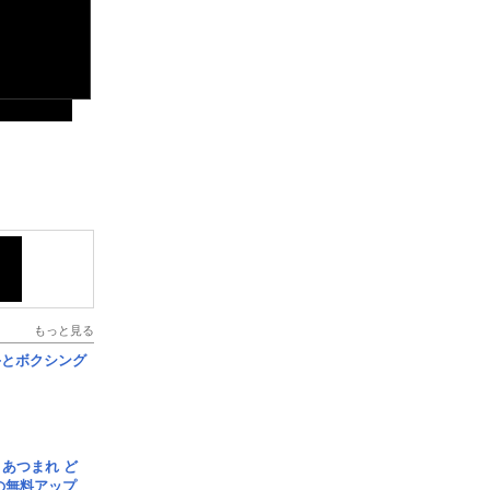
もっと見る
手とボクシング
信] あつまれ ど
の無料アップ