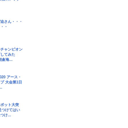
宮迫さん・・・
・・・
界チャンピオン
グしてみた
倉海...
020 アース・
プ 大会第1日
.
スポット大突
見つけてはい
け...