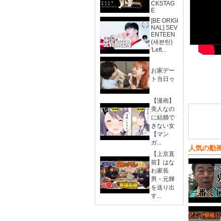
CKSTAG
E
[BE ORIGI
NAL] SEV
ENTEEN
(세븐틴)
'Left...
お家デー
ト当日ゥ
【漫画】
美人なの
に結婚で
きない女
【マン
ガ...
人気の動
【上京直
前】はな
わ家長
男・元輝
を送り出
す...