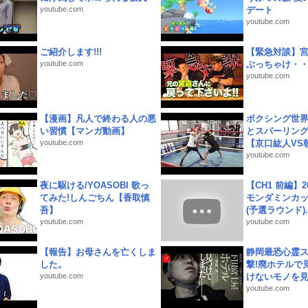
youtube.com
デート
youtube.com
ご紹介します!!!
【緊急対談】
youtube.com
ぶっちゃけ・
youtube.com
【漫画】凡人で終わる人の悪
ボクシング世
い習慣【マンガ動画】
とスパーリン
youtube.com
【京口紘人VS朝
youtube.com
夜に駆ける/YOASOBI 歌っ
【CH1 前編】2
てみた!しんごちん【香取慎
モンダミンカッ
吾】
(予選ラウンド)..
youtube.com
youtube.com
【報告】お母さんを亡くしま
静岡最恐心霊
した。
撃!廃ホテルで
youtube.com
けないモノを見つ
youtube.com