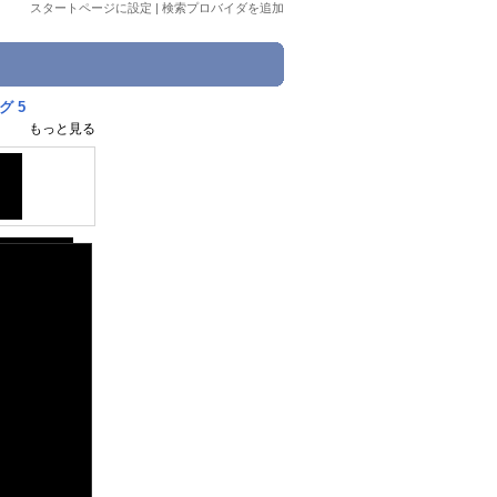
スタートページに設定
|
検索プロバイダを追加
グ 5
もっと見る