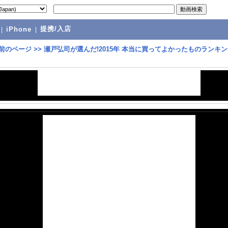
提携/入店
|
iPhone
|
前のページ
>>
瀬戸弘司が選んだ!2015年 本当に買ってよかったものランキン