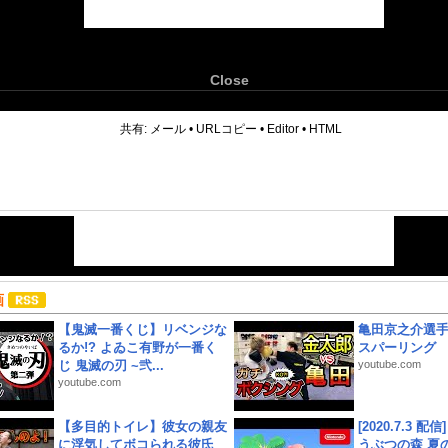
Close
6
共有:
メール
•
URLコピー
•
Editor
•
HTML
画
【鬼滅一番くじ】リベンジな
亀田京之介選
るか!? よゐこ有野が一番く
スパーリング
じ 鬼滅の刃 ~弐...
youtube.com
youtube.com
【多目的トイレ】彼女の親友
[2020.7.3 配
に浮気してボコられる彼氏
うぶつの森 夏