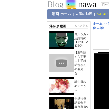
動画 ホーム
人気の動画
|
|
K-POP
ホーム
>>
浮かぶ 動画
もっと見る
位→1位
ヨルシカ -
思想犯(O
FFICIAL V
IDEO)
【週刊誌
すら手玉
に】手越
祐也さん
の会見
を...
誕生日お
めでとう
♡
手越祐也
記者会見
舞台裏 BA