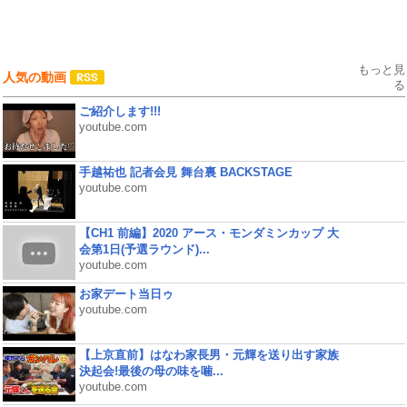
もっと見
人気の動画
る
ご紹介します!!!
youtube.com
手越祐也 記者会見 舞台裏 BACKSTAGE
youtube.com
【CH1 前編】2020 アース・モンダミンカップ 大
会第1日(予選ラウンド)...
youtube.com
お家デート当日ゥ
youtube.com
【上京直前】はなわ家長男・元輝を送り出す家族
決起会!最後の母の味を噛...
youtube.com