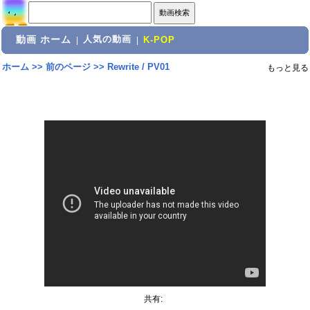
動画 ホーム
人気の動画
|
|
K-POP
ホーム
>>
前のページ
>>
Rewrite / PV01
もっと見る
共有: