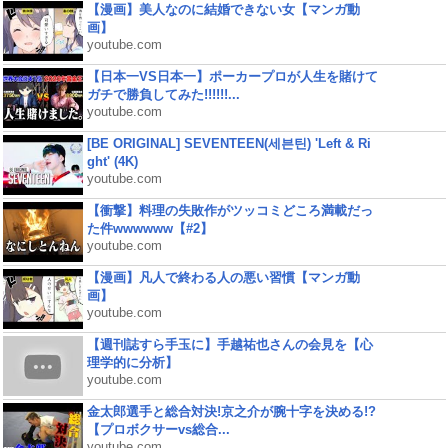
【漫画】美人なのに結婚できない女【マンガ動
画】
youtube.com
【日本一VS日本一】ポーカープロが人生を賭けて
ガチで勝負してみた!!!!!!...
youtube.com
[BE ORIGINAL] SEVENTEEN(세븐틴) 'Left & Ri
ght' (4K)
youtube.com
【衝撃】料理の失敗作がツッコミどころ満載だっ
た件wwwwww【#2】
youtube.com
【漫画】凡人で終わる人の悪い習慣【マンガ動
画】
youtube.com
【週刊誌すら手玉に】手越祐也さんの会見を【心
理学的に分析】
youtube.com
金太郎選手と総合対決!京之介が腕十字を決める!?
【プロボクサーvs総合...
youtube.com