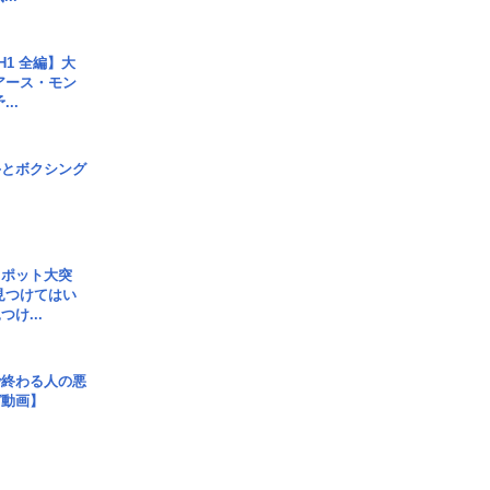
H1 全編】大
 アース・モン
..
手とボクシング
スポット大突
見つけてはい
け...
で終わる人の悪
ガ動画】