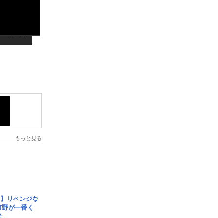
もっと見る
じ】リベンジな
こ有野が一番く
..