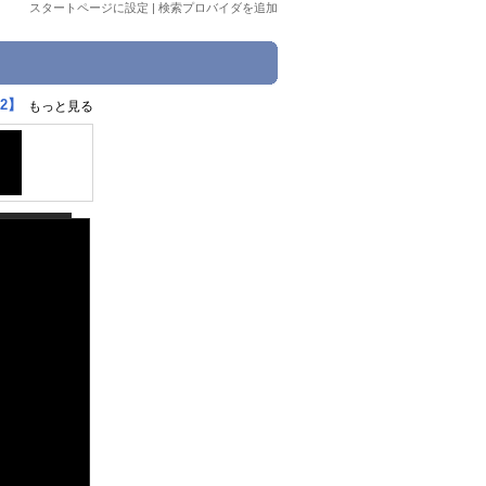
スタートページに設定
|
検索プロバイダを追加
2】
もっと見る