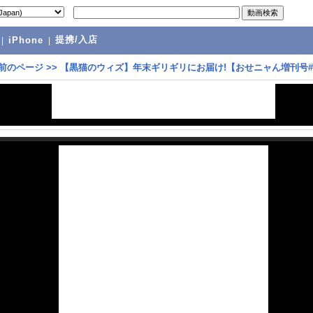
提携/入店
|
iPhone
|
前のページ
>>
【黒猫のウィズ】年末ギリギリにお届け!【おせニャん増刊号#