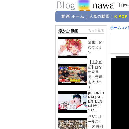
動画 ホーム
人気の動画
|
|
K-POP
ホーム
>>
浮かぶ 動画
もっと見る
誕生日お
めでとう
♡
【上京直
前】はな
わ家長
男・元輝
を送り出
す...
[BE ORIGI
NAL] SEV
ENTEEN
(세븐틴)
'Left...
サザンオ
ールスタ
ーズ 特別