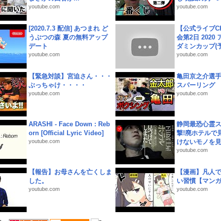
youtube.com
youtube.com
[2020.7.3 配信] あつまれ ど
【公式ライブC
うぶつの森 夏の無料アップ
会第2日 2020
デート
ダミンカップ(予.
youtube.com
youtube.com
【緊急対談】宮迫さん・・・
亀田京之介選
ぶっちゃけ・・・・
スパーリング
youtube.com
youtube.com
ARASHI - Face Down : Reb
静岡最恐心霊
orn [Official Lyric Video]
撃!廃ホテルで
youtube.com
けないモノを見つ
youtube.com
【報告】お母さんを亡くしま
【漫画】凡人
した。
い習慣【マン
youtube.com
youtube.com