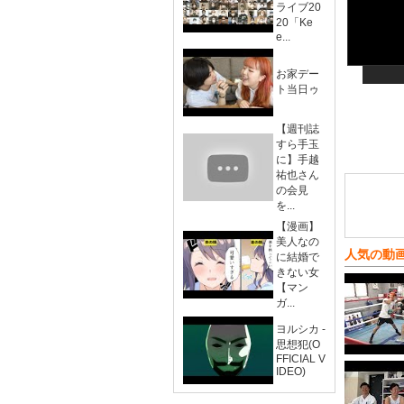
ライブ20
20「Ke
e...
お家デー
ト当日ゥ
【週刊誌
すら手玉
に】手越
祐也さん
の会見
を...
【漫画】
美人なの
人気の動
に結婚で
きない女
【マン
ガ...
ヨルシカ -
思想犯(O
FFICIAL V
IDEO)