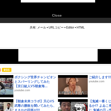
Close
6
共有:
メール
•
URLコピー
•
Editor
•
HTML
画
ボクシング世界チャンピオン
ご紹介します!!!
とスパーリングしてみた
youtube.com
【京口紘人VS朝倉海...
youtube.com
【朝倉未来コラボ】天心VS
【鬼滅一番く
武尊の勝敗を聞いてみたら、
るか!? よゐ
まさかの回答が!!!
じ 鬼滅の刃 ~弐.