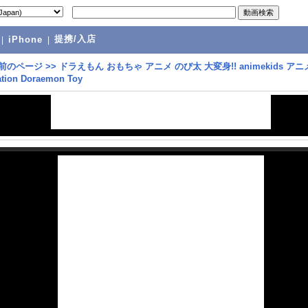
提携/入店
|
iPhone
|
前のページ
>>
ドラえもん おもちゃ アニメ のび太 大変身!! animekids ア
tion Doraemon Toy