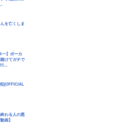
.
さんを亡くしま
本一】ポーカ
を賭けてガチで
!...
(OFFICIAL
で終わる人の悪
ガ動画】