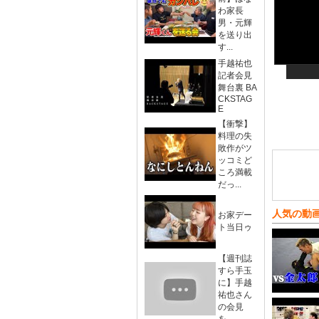
わ家長
男・元輝
を送り出
す...
手越祐也
記者会見
舞台裏 BA
CKSTAG
E
【衝撃】
料理の失
敗作がツ
ッコミど
ころ満載
だっ...
人気の動
お家デー
ト当日ゥ
【週刊誌
すら手玉
に】手越
祐也さん
の会見