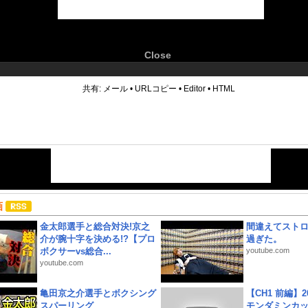
Close
6
共有:
メール
•
URLコピー
•
Editor
•
HTML
画
金太郎選手と総合対決!京之
間違えてスト
介が腕十字を決める!?【プロ
過ぎた。
ボクサーvs総合...
youtube.com
youtube.com
亀田京之介選手とボクシング
【CH1 前編】2
スパーリング
モンダミンカッ