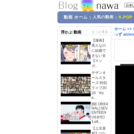
動画 ホーム
人気の動画
|
|
K-POP
ホーム
>>
浮かぶ 動画
もっと見る
っず anima
【漫画】
美人なの
に結婚で
きない女
【マン
ガ...
サザンオ
ールスタ
ーズ 特別
ライブ20
20「Ke
e...
[BE ORIGI
NAL] SEV
ENTEEN
(세븐틴)
'Left...
【上京直
前】はな