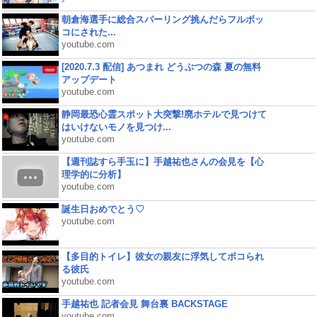
朝倉海選手に総合スパーリング挑んだらフルボッ
コにされた...
youtube.com
[2020.7.3 配信] あつまれ どうぶつの森 夏の無料
アップデート
youtube.com
静岡最恐心霊スポット大突撃!廃ホテルで見つけて
はいけないモノを見つけ...
youtube.com
【週刊誌すら手玉に】手越祐也さんの会見を【心
理学的に分析】
youtube.com
誕生日おめでとう♡
youtube.com
【多目的トイレ】彼女の親友に浮気してボコられ
る彼氏
youtube.com
手越祐也 記者会見 舞台裏 BACKSTAGE
youtube.com