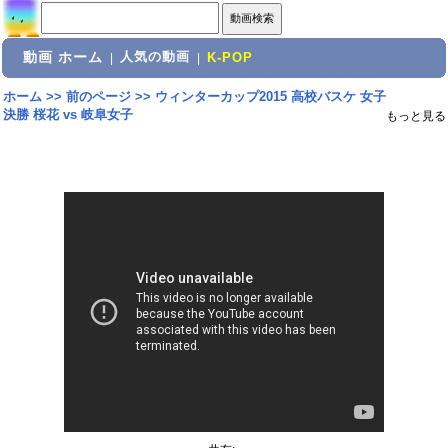
動画 ホーム
人気の動画
|
|
K-POP
ホーム
>>
前のページ
>>
ウィンターカップ2015 高校バスケ 女子
決勝 桜花 vs 岐阜女子
もっと見る