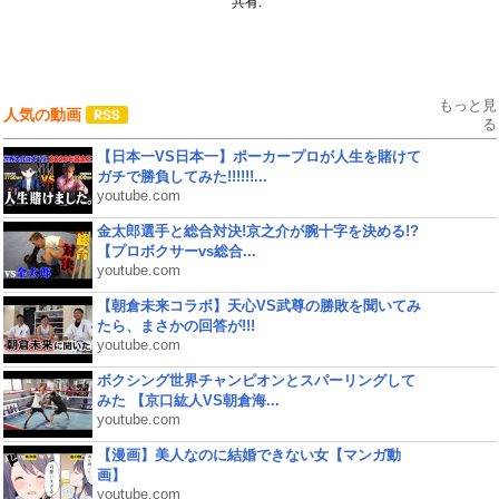
共有:
もっと見
人気の動画
る
【日本一VS日本一】ポーカープロが人生を賭けて
ガチで勝負してみた!!!!!!...
youtube.com
金太郎選手と総合対決!京之介が腕十字を決める!?
【プロボクサーvs総合...
youtube.com
【朝倉未来コラボ】天心VS武尊の勝敗を聞いてみ
たら、まさかの回答が!!!
youtube.com
ボクシング世界チャンピオンとスパーリングして
みた 【京口紘人VS朝倉海...
youtube.com
【漫画】美人なのに結婚できない女【マンガ動
画】
youtube.com