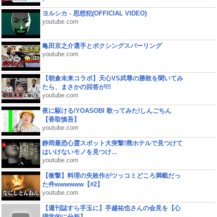
ヨルシカ - 思想犯(OFFICIAL VIDEO)
youtube.com
亀田京之介選手とボクシングスパーリング
youtube.com
【朝倉未来コラボ】天心VS武尊の勝敗を聞いてみ
たら、まさかの回答が!!!
youtube.com
夜に駆ける/YOASOBI 歌ってみた!しんごちん
【香取慎吾】
youtube.com
静岡最恐心霊スポット大突撃!廃ホテルで見つけて
はいけないモノを見つけ...
youtube.com
【衝撃】料理の失敗作がツッコミどころ満載だっ
た件wwwwww【#2】
youtube.com
【週刊誌すら手玉に】手越祐也さんの会見を【心
理学的に分析】