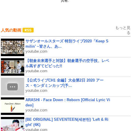
共有:
もっと見
人気の動画
る
サザンオールスターズ 特別ライブ2020「Keep S
milin’ ~皆さん、あ...
youtube.com
【朝倉未来選手と対談】朝倉選手の空手技、レベ
ル高すぎてビビった!!
youtube.com
【公式ライブCH1 全編】大会第2日 2020 アー
ス・モンダミンカップ(予...
youtube.com
ARASHI - Face Down : Reborn [Official Lyric Vi
deo]
youtube.com
[BE ORIGINAL] SEVENTEEN(세븐틴) 'Left & Ri
ght' (4K)
youtube.com