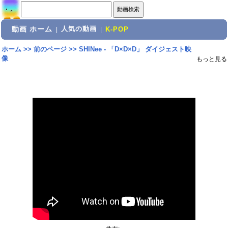
動画 ホーム
人気の動画
|
|
K-POP
ホーム
>>
前のページ
>>
SHINee - 「D×D×D」 ダイジェスト映
像
もっと見る