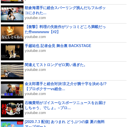
朝倉海選手に総合スパーリング挑んだらフルボッ
コにされた...
youtube.com
【衝撃】料理の失敗作がツッコミどころ満載だっ
た件wwwwww【#2】
youtube.com
手越祐也 記者会見 舞台裏 BACKSTAGE
youtube.com
間違えてストロングゼロ買い過ぎた。
youtube.com
金太郎選手と総合対決!京之介が腕十字を決める!?
【プロボクサーvs総合...
youtube.com
石橋貴明がゴイスーなスポーツニュースをお届け
しちゃう、でしょ。~プロ...
youtube.com
[2020.7.3 配信] あつまれ どうぶつの森 夏の無料
アップデート