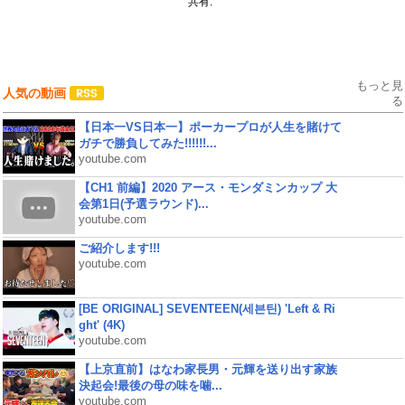
共有:
もっと見
人気の動画
る
【日本一VS日本一】ポーカープロが人生を賭けて
ガチで勝負してみた!!!!!!...
youtube.com
【CH1 前編】2020 アース・モンダミンカップ 大
会第1日(予選ラウンド)...
youtube.com
ご紹介します!!!
youtube.com
[BE ORIGINAL] SEVENTEEN(세븐틴) 'Left & Ri
ght' (4K)
youtube.com
【上京直前】はなわ家長男・元輝を送り出す家族
決起会!最後の母の味を噛...
youtube.com