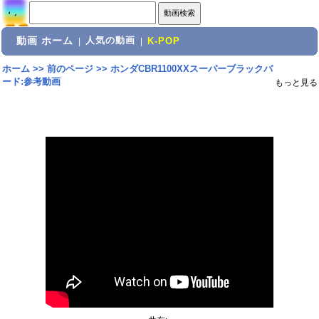
動画 ホーム
人気の動画
|
|
K-POP
ホーム
>>
前のページ
>>
ホンダCBR1100XXスーパーブラックバ
ード:参考動画
もっと見る