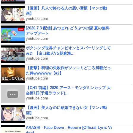
【漫画】凡人で終わる人の悪い習慣【マンガ動
画】
youtube.com
[2020.7.3 配信] あつまれ どうぶつの森 夏の無料
アップデート
youtube.com
ボクシング世界チャンピオンとスパーリングして
みた 【京口紘人VS朝倉海...
youtube.com
【衝撃】料理の失敗作がツッコミどころ満載だっ
た件wwwwww【#2】
youtube.com
【CH1 前編】2020 アース・モンダミンカップ 大
会第1日(予選ラウンド)...
youtube.com
【漫画】美人なのに結婚できない女【マンガ動
画】
youtube.com
ARASHI - Face Down : Reborn [Official Lyric Vi
deo]