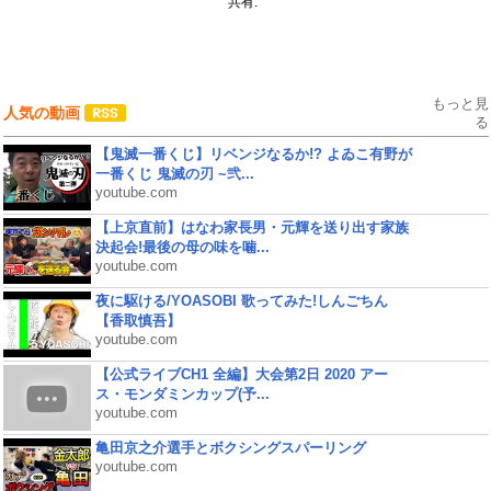
共有:
もっと見
人気の動画
る
【鬼滅一番くじ】リベンジなるか!? よゐこ有野が
一番くじ 鬼滅の刃 ~弐...
youtube.com
【上京直前】はなわ家長男・元輝を送り出す家族
決起会!最後の母の味を噛...
youtube.com
夜に駆ける/YOASOBI 歌ってみた!しんごちん
【香取慎吾】
youtube.com
【公式ライブCH1 全編】大会第2日 2020 アー
ス・モンダミンカップ(予...
youtube.com
亀田京之介選手とボクシングスパーリング
youtube.com