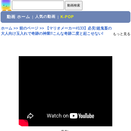
動画 ホーム
人気の動画
|
|
K-POP
ホーム
>>
前のページ
>>
【マリオメーカー#133】必見!超鬼畜の
大人向け玉入れで奇跡の神業!!こんな奇跡二度と起こせない!
もっと見る