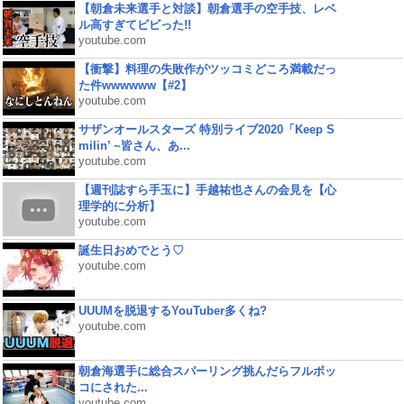
【朝倉未来選手と対談】朝倉選手の空手技、レベ
ル高すぎてビビった!!
youtube.com
【衝撃】料理の失敗作がツッコミどころ満載だっ
た件wwwwww【#2】
youtube.com
サザンオールスターズ 特別ライブ2020「Keep S
milin’ ~皆さん、あ...
youtube.com
【週刊誌すら手玉に】手越祐也さんの会見を【心
理学的に分析】
youtube.com
誕生日おめでとう♡
youtube.com
UUUMを脱退するYouTuber多くね?
youtube.com
朝倉海選手に総合スパーリング挑んだらフルボッ
コにされた...
youtube.com