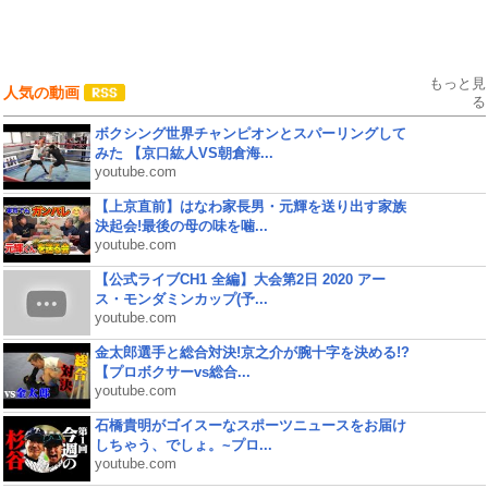
もっと見
人気の動画
る
ボクシング世界チャンピオンとスパーリングして
みた 【京口紘人VS朝倉海...
youtube.com
【上京直前】はなわ家長男・元輝を送り出す家族
決起会!最後の母の味を噛...
youtube.com
【公式ライブCH1 全編】大会第2日 2020 アー
ス・モンダミンカップ(予...
youtube.com
金太郎選手と総合対決!京之介が腕十字を決める!?
【プロボクサーvs総合...
youtube.com
石橋貴明がゴイスーなスポーツニュースをお届け
しちゃう、でしょ。~プロ...
youtube.com