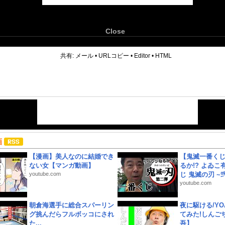
Close
6
共有:
メール
•
URLコピー
•
Editor
•
HTML
画
【漫画】美人なのに結婚でき
【鬼滅一番く
ない女【マンガ動画】
るか!? よゐ
youtube.com
じ 鬼滅の刃 ~弐.
youtube.com
朝倉海選手に総合スパーリン
夜に駆ける/YOA
グ挑んだらフルボッコにされ
てみた!しんご
た...
吾】