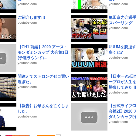
youtube.com
youtube.com
ご紹介します!!!
亀田京之介選
youtube.com
スパーリング
youtube.com
【CH1 前編】2020 アース・
UUUMを脱退する
モンダミンカップ 大会第1日
多くね?
(予選ラウンド)...
youtube.com
youtube.com
間違えてストロングゼロ買い
【日本一VS日
過ぎた。
ープロが人生
youtube.com
勝負してみた!!!!!
youtube.com
【報告】お母さんを亡くしま
【公式ライブC
した。
会第2日 2020
youtube.com
ダミンカップ(予.
youtube.com