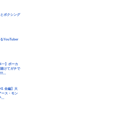
手とボクシング
YouTuber
本一】ポーカ
を賭けてガチで
!...
H1 全編】大
 アース・モン
..