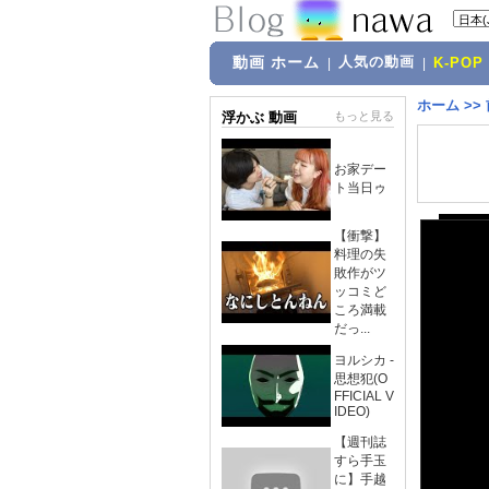
動画 ホーム
人気の動画
|
|
K-POP
ホーム
>>
浮かぶ 動画
もっと見る
お家デー
ト当日ゥ
【衝撃】
料理の失
敗作がツ
ッコミど
ころ満載
だっ...
ヨルシカ -
思想犯(O
FFICIAL V
IDEO)
【週刊誌
すら手玉
に】手越