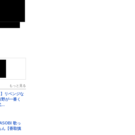
もっと見る
じ】リベンジな
こ有野が一番く
..
SOBI 歌っ
ちん【香取慎