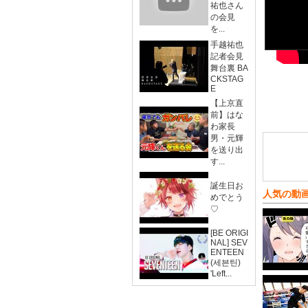
祐也さん
の会見
を...
手越祐也
記者会見
舞台裏 BA
CKSTAG
E
【上京直
前】はな
わ家長
男・元輝
を送り出
す...
誕生日お
人気の動
めでとう
♡
[BE ORIGI
NAL] SEV
ENTEEN
(세븐틴)
'Left...