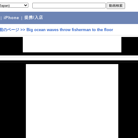
提携/入店
|
iPhone
|
前のページ
>>
Big ocean waves throw fisherman to the floor