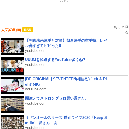
共有:
もっと見
人気の動画
る
【朝倉未来選手と対談】朝倉選手の空手技、レベ
ル高すぎてビビった!!
youtube.com
UUUMを脱退するYouTuber多くね?
youtube.com
[BE ORIGINAL] SEVENTEEN(세븐틴) 'Left & Ri
ght' (4K)
youtube.com
間違えてストロングゼロ買い過ぎた。
youtube.com
サザンオールスターズ 特別ライブ2020「Keep S
milin’ ~皆さん、あ...
youtube.com