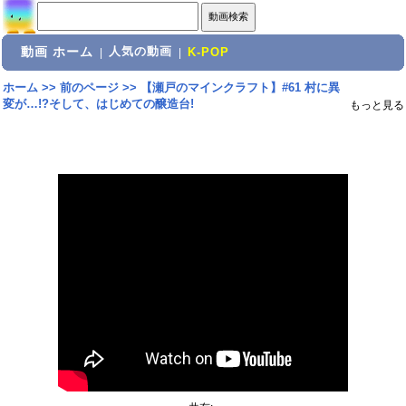
動画 ホーム
人気の動画
|
|
K-POP
ホーム
>>
前のページ
>>
【瀬戸のマインクラフト】#61 村に異
変が…!?そして、はじめての醸造台!
もっと見る