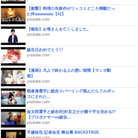
【衝撃】料理の失敗作がツッコミどころ満載だっ
た件wwwwww【#2】
youtube.com
【報告】お母さんを亡くしました。
youtube.com
誕生日おめでとう♡
youtube.com
【漫画】凡人で終わる人の悪い習慣【マンガ動
画】
youtube.com
朝倉海選手に総合スパーリング挑んだらフルボッ
コにされた...
youtube.com
金太郎選手と総合対決!京之介が腕十字を決める!?
【プロボクサーvs総合...
youtube.com
手越祐也 記者会見 舞台裏 BACKSTAGE
youtube.com