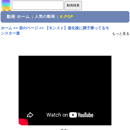
動画 ホーム
人気の動画
|
|
K-POP
ホーム
>>
前のページ
>>
【モンスト】進化後に調子乗ってるモ
ンスター達
もっと見る