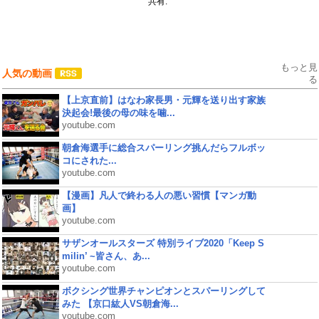
共有:
もっと見
人気の動画
る
【上京直前】はなわ家長男・元輝を送り出す家族
決起会!最後の母の味を噛...
youtube.com
朝倉海選手に総合スパーリング挑んだらフルボッ
コにされた...
youtube.com
【漫画】凡人で終わる人の悪い習慣【マンガ動
画】
youtube.com
サザンオールスターズ 特別ライブ2020「Keep S
milin’ ~皆さん、あ...
youtube.com
ボクシング世界チャンピオンとスパーリングして
みた 【京口紘人VS朝倉海...
youtube.com