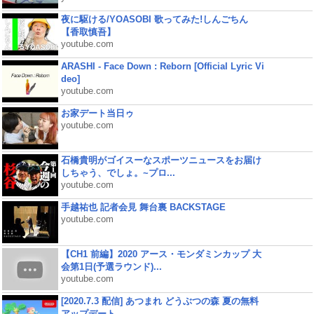
夜に駆ける/YOASOBI 歌ってみた!しんごちん
【香取慎吾】
youtube.com
ARASHI - Face Down : Reborn [Official Lyric Vi
deo]
youtube.com
お家デート当日ゥ
youtube.com
石橋貴明がゴイスーなスポーツニュースをお届け
しちゃう、でしょ。~プロ...
youtube.com
手越祐也 記者会見 舞台裏 BACKSTAGE
youtube.com
【CH1 前編】2020 アース・モンダミンカップ 大
会第1日(予選ラウンド)...
youtube.com
[2020.7.3 配信] あつまれ どうぶつの森 夏の無料
アップデート