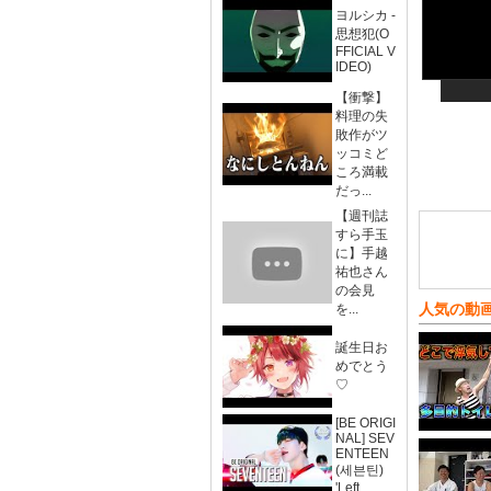
ヨルシカ -
思想犯(O
FFICIAL V
IDEO)
【衝撃】
料理の失
敗作がツ
ッコミど
ころ満載
だっ...
【週刊誌
すら手玉
に】手越
祐也さん
の会見
人気の動
を...
誕生日お
めでとう
♡
[BE ORIGI
NAL] SEV
ENTEEN
(세븐틴)
'Left...