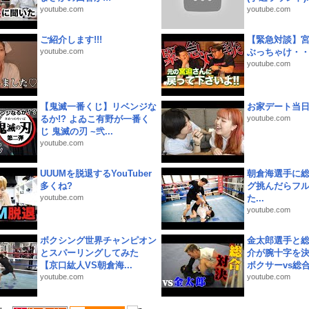
youtube.com
youtube.com
ご紹介します!!!
【緊急対談】
youtube.com
ぶっちゃけ・
youtube.com
【鬼滅一番くじ】リベンジな
お家デート当
るか!? よゐこ有野が一番く
youtube.com
じ 鬼滅の刃 ~弐...
youtube.com
UUUMを脱退するYouTuber
朝倉海選手に
多くね?
グ挑んだらフ
youtube.com
た...
youtube.com
ボクシング世界チャンピオン
金太郎選手と総
とスパーリングしてみた
介が腕十字を決
【京口紘人VS朝倉海...
ボクサーvs総合.
youtube.com
youtube.com