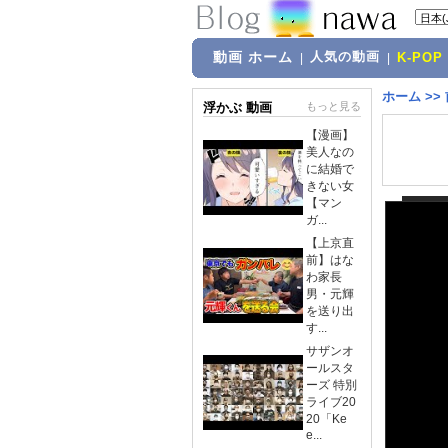
動画 ホーム
人気の動画
|
|
K-POP
ホーム
>>
浮かぶ 動画
もっと見る
【漫画】
美人なの
に結婚で
きない女
【マン
ガ...
【上京直
前】はな
わ家長
男・元輝
を送り出
す...
サザンオ
ールスタ
ーズ 特別
ライブ20
20「Ke
e...