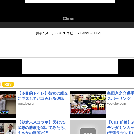
Close
6
共有:
メール
•
URLコピー
•
Editor
•
HTML
画
【多目的トイレ】彼女の親友
亀田京之介選
に浮気してボコられる彼氏
スパーリング
youtube.com
youtube.com
【朝倉未来コラボ】天心VS
【CH1 前編】2
武尊の勝敗を聞いてみたら、
モンダミンカッ
まさかの回答が!!!
(予選ラウンド)..