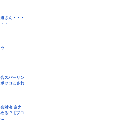
宮迫さん・・・
・・・
日ゥ
総合スパーリン
ルボッコにされ
合対決!京之
める!?【プロ
..