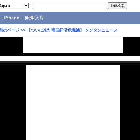
提携/入店
|
iPhone
|
前のページ
>>
【ついに来た韓国経済危機編】 タンタンニュース