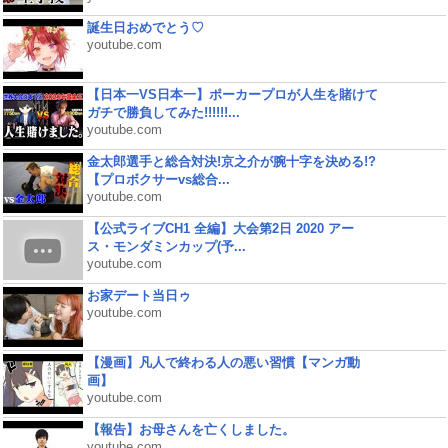
誕生日おめでとう♡
youtube.com
【日本一VS日本一】ポーカープロが人生を賭けて
ガチで勝負してみた!!!!!!...
youtube.com
金太郎選手と総合対決!京之介が腕十字を決める!?
【プロボクサーvs総合...
youtube.com
【公式ライブCH1 全編】大会第2日 2020 アー
ス・モンダミンカップ(予...
youtube.com
お家デート当日ゥ
youtube.com
【漫画】凡人で終わる人の悪い習慣【マンガ動
画】
youtube.com
【報告】お母さんを亡くしました。
youtube.com