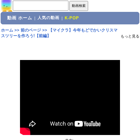
動画 ホーム
人気の動画
|
|
K-POP
ホーム
>>
前のページ
>>
【マイクラ】今年もどでかいクリスマ
スツリーを作ろう!【前編】
もっと見る