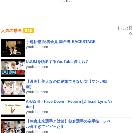
共有:
もっと見
人気の動画
る
手越祐也 記者会見 舞台裏 BACKSTAGE
youtube.com
UUUMを脱退するYouTuber多くね?
youtube.com
【漫画】美人なのに結婚できない女【マンガ動
画】
youtube.com
ARASHI - Face Down : Reborn [Official Lyric Vi
deo]
youtube.com
【朝倉未来選手と対談】朝倉選手の空手技、レベ
ル高すぎてビビった!!
youtube.com