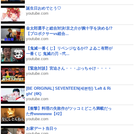
誕生日おめでとう♡
youtube.com
金太郎選手と総合対決!京之介が腕十字を決める!?
【プロボクサーvs総合...
youtube.com
【鬼滅一番くじ】リベンジなるか!? よゐこ有野が
一番くじ 鬼滅の刃 ~弐...
youtube.com
【緊急対談】宮迫さん・・・ぶっちゃけ・・・・
youtube.com
[BE ORIGINAL] SEVENTEEN(세븐틴) 'Left & Ri
ght' (4K)
youtube.com
【衝撃】料理の失敗作がツッコミどころ満載だっ
た件wwwwww【#2】
youtube.com
お家デート当日ゥ
youtube.com