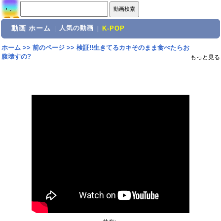
動画 ホーム
人気の動画
|
|
K-POP
ホーム
>>
前のページ
>>
検証!!生きてるカキそのまま食べたらお
腹壊すの?
もっと見る