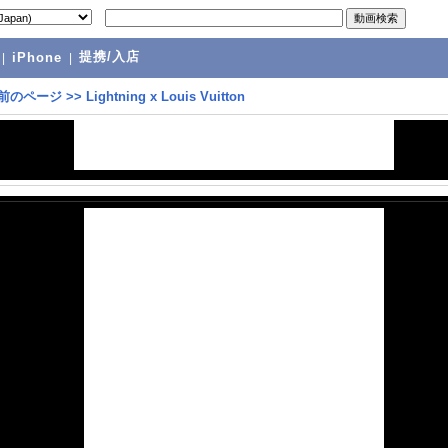
提携/入店
|
iPhone
|
前のページ
>>
Lightning x Louis Vuitton