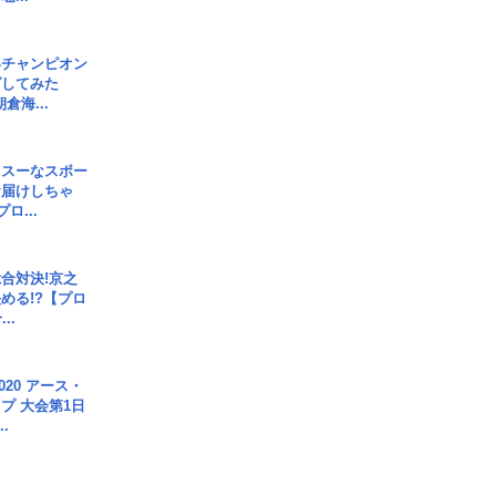
界チャンピオン
グしてみた
倉海...
イスーなスポー
お届けしちゃ
ロ...
合対決!京之
める!?【プロ
..
020 アース・
プ 大会第1日
.