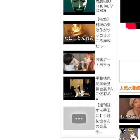
思想犯(O
FFICIAL V
IDEO)
【衝撃】
料理の失
敗作がツ
ッコミど
ころ満載
だっ...
お家デー
ト当日ゥ
手越祐也
記者会見
人気の動
舞台裏 BA
CKSTAG
E
【週刊誌
すら手玉
に】手越
祐也さん
の会見
を...