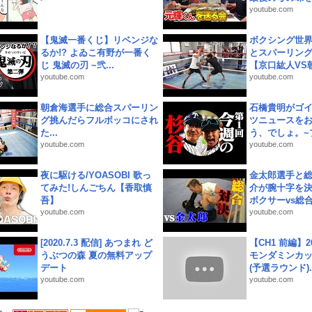
youtube.com
【鬼滅一番くじ】リベンジな
ボクシング世
るか!? よゐこ有野が一番く
とスパーリン
じ 鬼滅の刃 ~弐...
【京口紘人VS朝
youtube.com
youtube.com
朝倉海選手に総合スパーリン
石橋貴明がゴ
グ挑んだらフルボッコにされ
ツニュースを
た...
う、でしょ。~プ
youtube.com
youtube.com
夜に駆ける/YOASOBI 歌っ
金太郎選手と総
てみた!しんごちん【香取慎
介が腕十字を決
吾】
ボクサーvs総合.
youtube.com
youtube.com
[2020.7.3 配信] あつまれ ど
【CH1 前編】2
うぶつの森 夏の無料アップ
モンダミンカッ
デート
(予選ラウンド)..
youtube.com
youtube.com