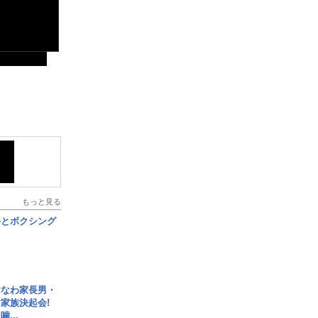
もっと見る
手とボクシング
はなわ家長男・
家族決起会!
...