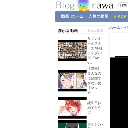
動画 ホーム
人気の動画
|
|
K-POP
ホーム
>>
浮かぶ 動画
もっと見る
サザンオ
ールスタ
ーズ 特別
ライブ20
20「Ke
e...
【漫画】
美人なの
に結婚で
きない女
【マン
ガ...
誕生日お
めでとう
♡
ヨルシカ -