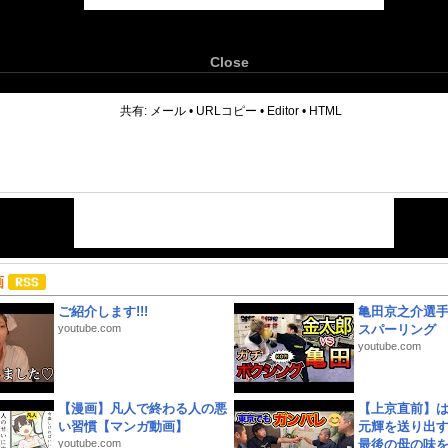
Close
6
共有:
メール
•
URLコピー
•
Editor
•
HTML
画
ご紹介します!!!
亀田京之介選
youtube.com
スパーリング
youtube.com
【漫画】凡人で終わる人の悪
【上京直前】
い習慣【マンガ動画】
元輝を送り出す
youtube.com
最後の母の味を噛