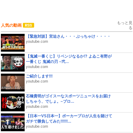
もっと見
人気の動画
る
【緊急対談】宮迫さん・・・ぶっちゃけ・・・・
youtube.com
【鬼滅一番くじ】リベンジなるか!? よゐこ有野が
一番くじ 鬼滅の刃 ~弐...
youtube.com
ご紹介します!!!
youtube.com
石橋貴明がゴイスーなスポーツニュースをお届け
しちゃう、でしょ。~プロ...
youtube.com
【日本一VS日本一】ポーカープロが人生を賭けて
ガチで勝負してみた!!!!!!...
youtube.com