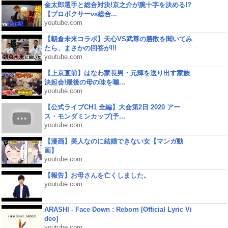
金太郎選手と総合対決!京之介が腕十字を決める!?
【プロボクサーvs総合...
youtube.com
【朝倉未来コラボ】天心VS武尊の勝敗を聞いてみ
たら、まさかの回答が!!!
youtube.com
【上京直前】はなわ家長男・元輝を送り出す家族
決起会!最後の母の味を噛...
youtube.com
【公式ライブCH1 全編】大会第2日 2020 アー
ス・モンダミンカップ(予...
youtube.com
【漫画】美人なのに結婚できない女【マンガ動
画】
youtube.com
【報告】お母さんを亡くしました。
youtube.com
ARASHI - Face Down : Reborn [Official Lyric Vi
deo]
youtube.com