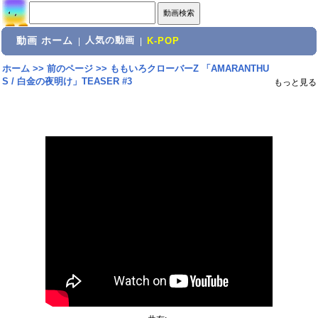
動画 ホーム
人気の動画
|
|
K-POP
ホーム
>>
前のページ
>>
ももいろクローバーZ 「AMARANTHU
S / 白金の夜明け」TEASER #3
もっと見る