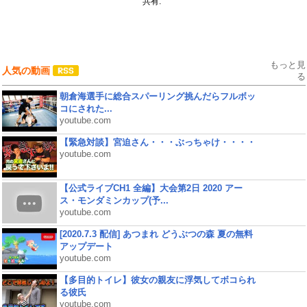
共有:
もっと見
人気の動画
る
朝倉海選手に総合スパーリング挑んだらフルボッ
コにされた...
youtube.com
【緊急対談】宮迫さん・・・ぶっちゃけ・・・・
youtube.com
【公式ライブCH1 全編】大会第2日 2020 アー
ス・モンダミンカップ(予...
youtube.com
[2020.7.3 配信] あつまれ どうぶつの森 夏の無料
アップデート
youtube.com
【多目的トイレ】彼女の親友に浮気してボコられ
る彼氏
youtube.com