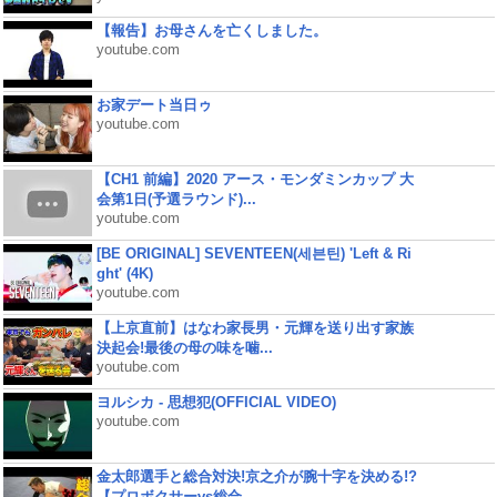
【報告】お母さんを亡くしました。
youtube.com
お家デート当日ゥ
youtube.com
【CH1 前編】2020 アース・モンダミンカップ 大
会第1日(予選ラウンド)...
youtube.com
[BE ORIGINAL] SEVENTEEN(세븐틴) 'Left & Ri
ght' (4K)
youtube.com
【上京直前】はなわ家長男・元輝を送り出す家族
決起会!最後の母の味を噛...
youtube.com
ヨルシカ - 思想犯(OFFICIAL VIDEO)
youtube.com
金太郎選手と総合対決!京之介が腕十字を決める!?
【プロボクサーvs総合...