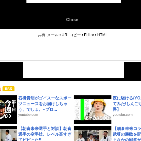
Close
6
共有:
メール
•
URLコピー
•
Editor
•
HTML
画
石橋貴明がゴイスーなスポー
夜に駆ける/YOA
ツニュースをお届けしちゃ
てみた!しんご
う、でしょ。~プロ...
吾】
youtube.com
youtube.com
【朝倉未来選手と対談】朝倉
【朝倉未来コラ
選手の空手技、レベル高すぎ
武尊の勝敗を
てビビった!!
まさかの回答が!