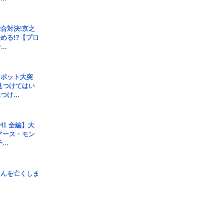
合対決!京之
める!?【プロ
..
スポット大突
見つけてはい
け...
H1 全編】大
 アース・モン
..
さんを亡くしま