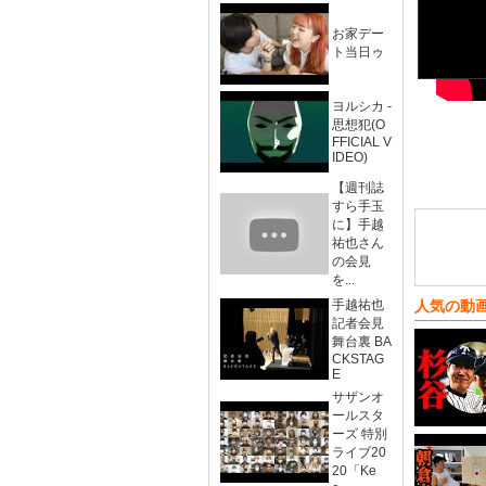
お家デー
ト当日ゥ
ヨルシカ -
思想犯(O
FFICIAL V
IDEO)
【週刊誌
すら手玉
に】手越
祐也さん
の会見
を...
手越祐也
人気の動
記者会見
舞台裏 BA
CKSTAG
E
サザンオ
ールスタ
ーズ 特別
ライブ20
20「Ke