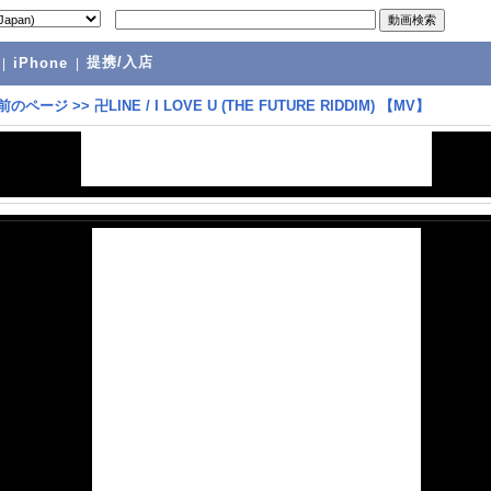
提携/入店
|
iPhone
|
前のページ
>>
卍LINE / I LOVE U (THE FUTURE RIDDIM) 【MV】