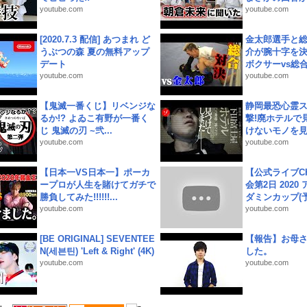
youtube.com
youtube.com
[2020.7.3 配信] あつまれ ど
金太郎選手と総
うぶつの森 夏の無料アップ
介が腕十字を決
デート
ボクサーvs総合.
youtube.com
youtube.com
【鬼滅一番くじ】リベンジな
静岡最恐心霊
るか!? よゐこ有野が一番く
撃!廃ホテルで
じ 鬼滅の刃 ~弐...
けないモノを見つ
youtube.com
youtube.com
【日本一VS日本一】ポーカ
【公式ライブC
ープロが人生を賭けてガチで
会第2日 2020
勝負してみた!!!!!!...
ダミンカップ(予.
youtube.com
youtube.com
[BE ORIGINAL] SEVENTEE
【報告】お母
N(세븐틴) 'Left & Right' (4K)
した。
youtube.com
youtube.com