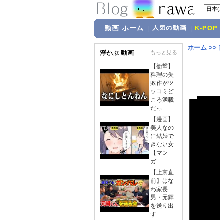
動画 ホーム
人気の動画
|
|
K-POP
ホーム
>>
浮かぶ 動画
もっと見る
【衝撃】
料理の失
敗作がツ
ッコミど
ころ満載
だっ...
【漫画】
美人なの
に結婚で
きない女
【マン
ガ...
【上京直
前】はな
わ家長
男・元輝
を送り出
す...