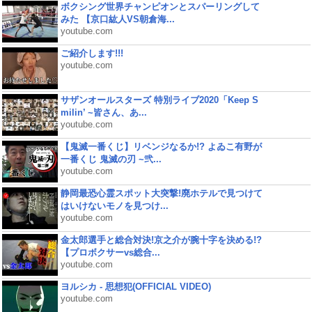
ボクシング世界チャンピオンとスパーリングして
みた 【京口紘人VS朝倉海...
youtube.com
ご紹介します!!!
youtube.com
サザンオールスターズ 特別ライブ2020「Keep S
milin’ ~皆さん、あ...
youtube.com
【鬼滅一番くじ】リベンジなるか!? よゐこ有野が
一番くじ 鬼滅の刃 ~弐...
youtube.com
静岡最恐心霊スポット大突撃!廃ホテルで見つけて
はいけないモノを見つけ...
youtube.com
金太郎選手と総合対決!京之介が腕十字を決める!?
【プロボクサーvs総合...
youtube.com
ヨルシカ - 思想犯(OFFICIAL VIDEO)
youtube.com