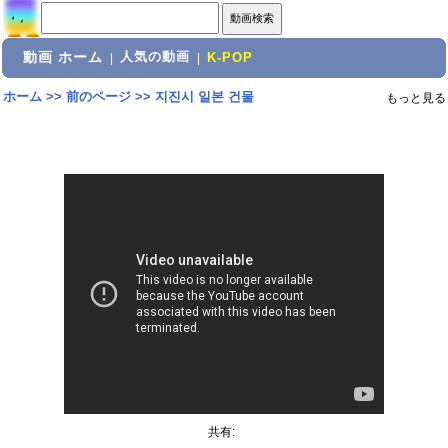
動画 ホーム
人気の動画
|
|
K-POP
ホーム
>>
前のページ
>>
지진시 일본 건물
もっと見る
共有: