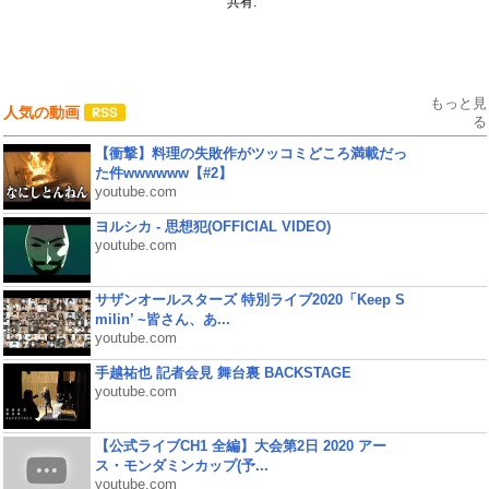
共有:
もっと見
人気の動画
る
【衝撃】料理の失敗作がツッコミどころ満載だっ
た件wwwwww【#2】
youtube.com
ヨルシカ - 思想犯(OFFICIAL VIDEO)
youtube.com
サザンオールスターズ 特別ライブ2020「Keep S
milin’ ~皆さん、あ...
youtube.com
手越祐也 記者会見 舞台裏 BACKSTAGE
youtube.com
【公式ライブCH1 全編】大会第2日 2020 アー
ス・モンダミンカップ(予...
youtube.com