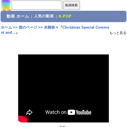
動画 ホーム
人気の動画
|
|
K-POP
ホーム
>>
前のページ
>>
水樹奈々『Christmas Special Comme
nt and…』
もっと見る