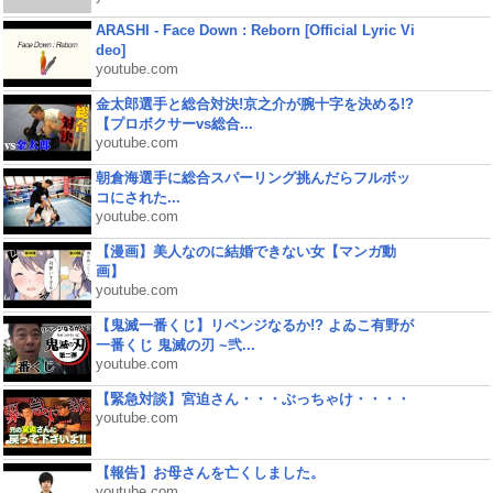
ARASHI - Face Down : Reborn [Official Lyric Vi
deo]
youtube.com
金太郎選手と総合対決!京之介が腕十字を決める!?
【プロボクサーvs総合...
youtube.com
朝倉海選手に総合スパーリング挑んだらフルボッ
コにされた...
youtube.com
【漫画】美人なのに結婚できない女【マンガ動
画】
youtube.com
【鬼滅一番くじ】リベンジなるか!? よゐこ有野が
一番くじ 鬼滅の刃 ~弐...
youtube.com
【緊急対談】宮迫さん・・・ぶっちゃけ・・・・
youtube.com
【報告】お母さんを亡くしました。
youtube.com