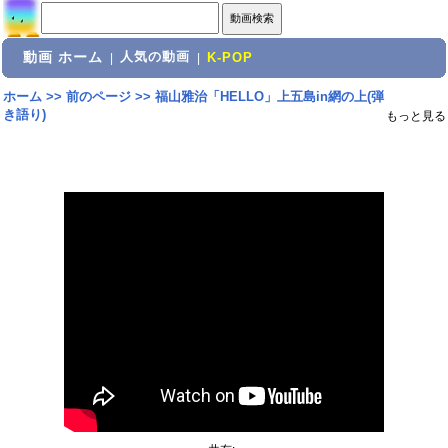
動画 ホーム
人気の動画
|
|
K-POP
ホーム
>>
前のページ
>>
福山雅治「HELLO」上五島in網の上(弾
き語り)
もっと見る