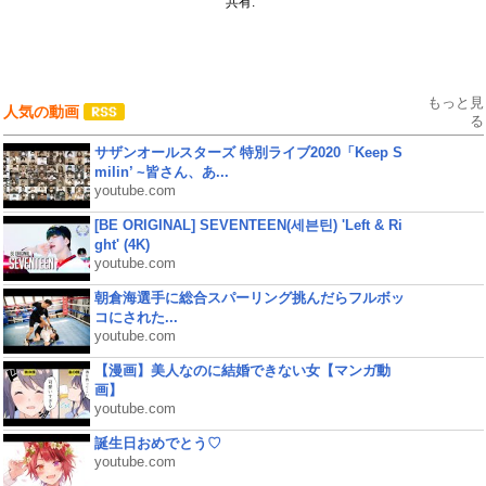
共有:
もっと見
人気の動画
る
サザンオールスターズ 特別ライブ2020「Keep S
milin’ ~皆さん、あ...
youtube.com
[BE ORIGINAL] SEVENTEEN(세븐틴) 'Left & Ri
ght' (4K)
youtube.com
朝倉海選手に総合スパーリング挑んだらフルボッ
コにされた...
youtube.com
【漫画】美人なのに結婚できない女【マンガ動
画】
youtube.com
誕生日おめでとう♡
youtube.com