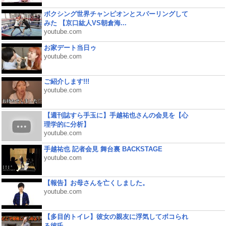
ボクシング世界チャンピオンとスパーリングして
みた 【京口紘人VS朝倉海...
youtube.com
お家デート当日ゥ
youtube.com
ご紹介します!!!
youtube.com
【週刊誌すら手玉に】手越祐也さんの会見を【心
理学的に分析】
youtube.com
手越祐也 記者会見 舞台裏 BACKSTAGE
youtube.com
【報告】お母さんを亡くしました。
youtube.com
【多目的トイレ】彼女の親友に浮気してボコられ
る彼氏