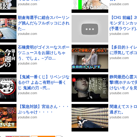
youtube.com
youtube.com
朝倉海選手に総合スパーリン
【CH1 前編】2
グ挑んだらフルボッコにされ
モンダミンカッ
た...
(予選ラウンド)..
youtube.com
youtube.com
石橋貴明がゴイスーなスポー
【多目的トイ
ツニュースをお届けしちゃ
に浮気してボ
う、でしょ。~プロ...
youtube.com
youtube.com
【鬼滅一番くじ】リベンジな
静岡最恐心霊
るか!? よゐこ有野が一番く
撃!廃ホテルで
じ 鬼滅の刃 ~弐...
けないモノを見つ
youtube.com
youtube.com
【緊急対談】宮迫さん・・・
間違えてスト
ぶっちゃけ・・・・
過ぎた。
youtube.com
youtube.com