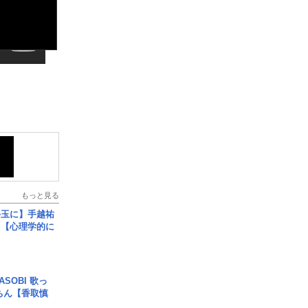
もっと見る
手玉に】手越祐
を【心理学的に
SOBI 歌っ
ちん【香取慎