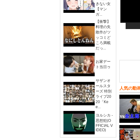
きない女
【マン
ガ...
【衝撃】
料理の失
敗作がツ
ッコミど
ころ満載
だっ...
お家デー
ト当日ゥ
サザンオ
ールスタ
人気の動
ーズ 特別
ライブ20
20「Ke
e...
ヨルシカ -
思想犯(O
FFICIAL V
IDEO)