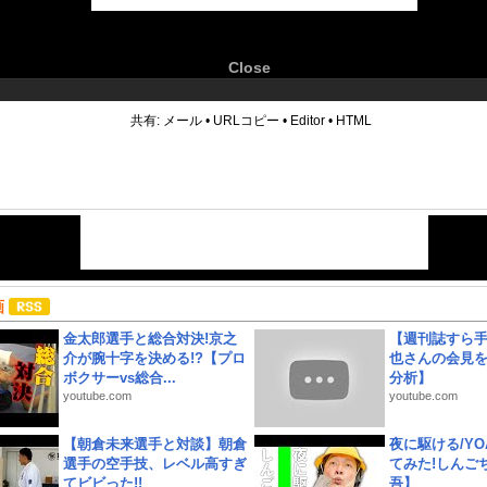
Close
6
共有:
メール
•
URLコピー
•
Editor
•
HTML
画
金太郎選手と総合対決!京之
【週刊誌すら
介が腕十字を決める!?【プロ
也さんの会見
ボクサーvs総合...
分析】
youtube.com
youtube.com
【朝倉未来選手と対談】朝倉
夜に駆ける/YOA
選手の空手技、レベル高すぎ
てみた!しんご
てビビった!!
吾】