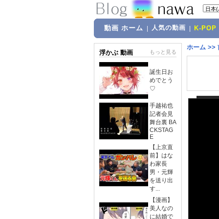
動画 ホーム
人気の動画
|
|
K-POP
ホーム
>>
浮かぶ 動画
もっと見る
誕生日お
めでとう
♡
手越祐也
記者会見
舞台裏 BA
CKSTAG
E
【上京直
前】はな
わ家長
男・元輝
を送り出
す...
【漫画】
美人なの
に結婚で