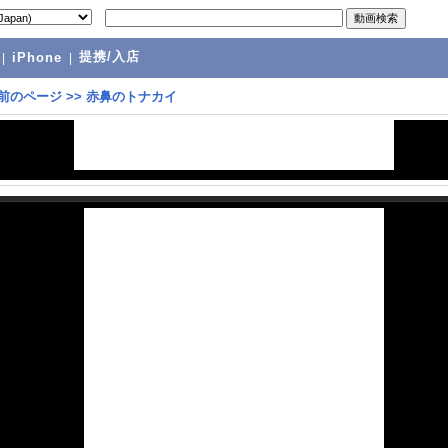
提携/入店
|
iPhone
|
前のページ
>>
赤鼻のトナカイ