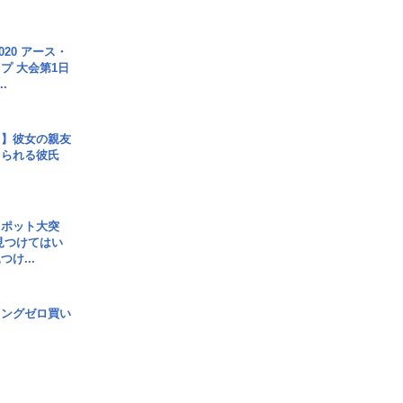
020 アース・
プ 大会第1日
.
レ】彼女の親友
コられる彼氏
スポット大突
見つけてはい
け...
ロングゼロ買い