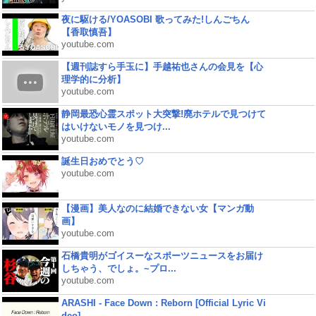
夜に駆ける/YOASOBI 歌ってみた!しんごちん
【香取慎吾】
youtube.com
【週刊誌すら手玉に】手越祐也さんの会見を【心
理学的に分析】
youtube.com
静岡最恐心霊スポット大突撃!廃ホテルで見つけて
はいけないモノを見つけ...
youtube.com
誕生日おめでとう♡
youtube.com
【漫画】美人なのに結婚できない女【マンガ動
画】
youtube.com
石橋貴明がゴイスーなスポーツニュースをお届け
しちゃう、でしょ。~プロ...
youtube.com
ARASHI - Face Down : Reborn [Official Lyric Vi
deo]