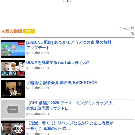
共有:
もっと見
人気の動画
る
[2020.7.3 配信] あつまれ どうぶつの森 夏の無料
アップデート
youtube.com
UUUMを脱退するYouTuber多くね?
youtube.com
手越祐也 記者会見 舞台裏 BACKSTAGE
youtube.com
【CH1 前編】2020 アース・モンダミンカップ 大
会第1日(予選ラウンド)...
youtube.com
【鬼滅一番くじ】リベンジなるか!? よゐこ有野が
一番くじ 鬼滅の刃 ~弐...
youtube.com