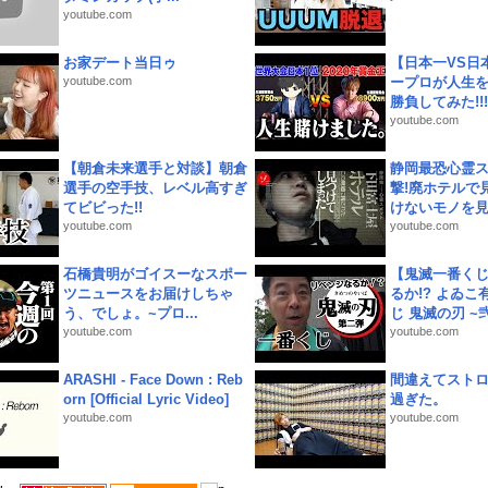
youtube.com
お家デート当日ゥ
【日本一VS日
youtube.com
ープロが人生
勝負してみた!!!!!
youtube.com
【朝倉未来選手と対談】朝倉
静岡最恐心霊
選手の空手技、レベル高すぎ
撃!廃ホテルで
てビビった!!
けないモノを見つ
youtube.com
youtube.com
石橋貴明がゴイスーなスポー
【鬼滅一番く
ツニュースをお届けしちゃ
るか!? よゐ
う、でしょ。~プロ...
じ 鬼滅の刃 ~弐.
youtube.com
youtube.com
ARASHI - Face Down : Reb
間違えてスト
orn [Official Lyric Video]
過ぎた。
youtube.com
youtube.com