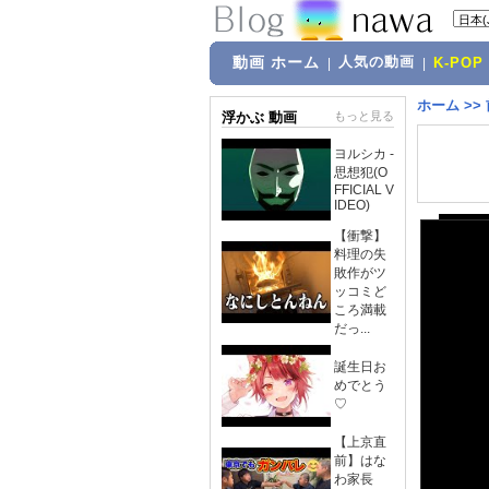
動画 ホーム
人気の動画
|
|
K-POP
ホーム
>>
浮かぶ 動画
もっと見る
ヨルシカ -
思想犯(O
FFICIAL V
IDEO)
【衝撃】
料理の失
敗作がツ
ッコミど
ころ満載
だっ...
誕生日お
めでとう
♡
【上京直
前】はな
わ家長