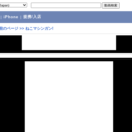
提携/入店
|
iPhone
|
前のページ
>>
ねこマシンガン!