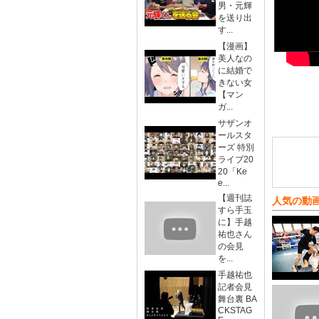
男・元輝
を送り出
す...
【漫画】
美人なの
に結婚で
きない女
【マン
ガ...
サザンオ
ールスタ
ーズ 特別
ライブ20
20「Ke
e...
【週刊誌
人気の動
すら手玉
に】手越
祐也さん
の会見
を...
手越祐也
記者会見
舞台裏 BA
CKSTAG