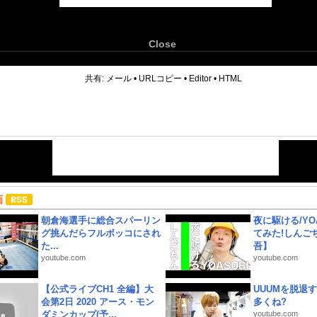
Close
6
共有:
メール
•
URLコピー
•
Editor
•
HTML
画
朝倉海選手に総合スパーリン
夜に駆ける/YOA
グ挑んだらフルボッコにされ
てみた!しんご
た...
吾】
youtube.com
youtube.com
【公式ライブCH1 全編】大
UUUMを脱退する
会第2日 2020 アース・モン
多くね?
ダミンカップ(予...
youtube.com