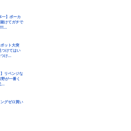
本一】ポーカ
を賭けてガチで
!...
スポット大突
見つけてはい
け...
じ】リベンジな
こ有野が一番く
..
ロングゼロ買い