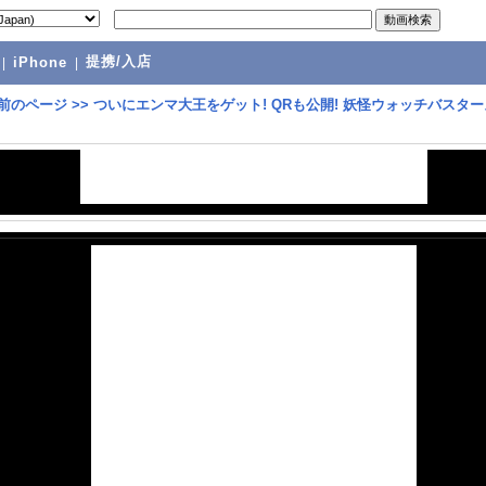
提携/入店
|
iPhone
|
前のページ
>>
ついにエンマ大王をゲット! QRも公開! 妖怪ウォッチバスター