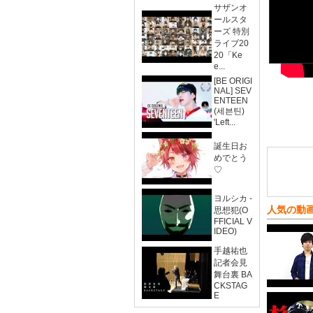
サザンオ
ールスタ
ーズ 特別
ライブ20
20「Ke
e...
[BE ORIGI
NAL] SEV
ENTEEN
(세븐틴)
'Left...
誕生日お
めでとう
♡
ヨルシカ -
人気の動
思想犯(O
FFICIAL V
IDEO)
手越祐也
記者会見
舞台裏 BA
CKSTAG
E