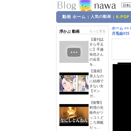
動画 ホーム
人気の動画
|
|
K-POP
ホーム
>>
浮かぶ 動画
もっと見る
月兎組#15
【週刊誌
すら手玉
に】手越
祐也さん
の会見
を...
【漫画】
美人なの
に結婚で
きない女
【マン
ガ...
【衝撃】
料理の失
敗作がツ
ッコミど
ころ満載
だっ...