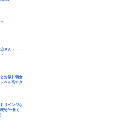
日ゥ
宮迫さん・・・
・・・
手と対談】朝倉
、レベル高すぎ
じ】リベンジな
こ有野が一番く
..