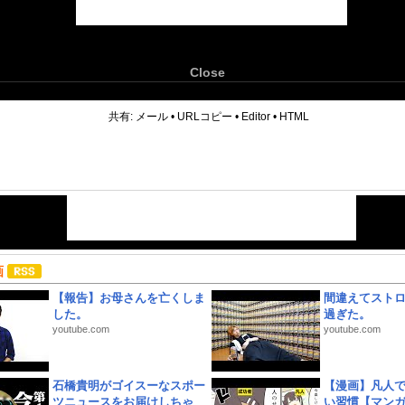
Close
6
共有:
メール
•
URLコピー
•
Editor
•
HTML
画
【報告】お母さんを亡くしま
間違えてスト
した。
過ぎた。
youtube.com
youtube.com
石橋貴明がゴイスーなスポー
【漫画】凡人
ツニュースをお届けしちゃ
い習慣【マン