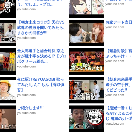
う、でしょ。~プロ...
youtube.com
youtube.com
【朝倉未来コラボ】天心VS
お家デート当
武尊の勝敗を聞いてみたら、
youtube.com
まさかの回答が!!!
youtube.com
金太郎選手と総合対決!京之
【緊急対談】
介が腕十字を決める!?【プロ
ぶっちゃけ・
ボクサーvs総合...
youtube.com
youtube.com
夜に駆ける/YOASOBI 歌っ
【朝倉未来選
てみた!しんごちん【香取慎
選手の空手技
吾】
てビビった!!
youtube.com
youtube.com
ご紹介します!!!
【鬼滅一番く
youtube.com
るか!? よゐ
じ 鬼滅の刃 ~弐.
youtube.com