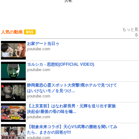
共有:
もっと見
人気の動画
る
お家デート当日ゥ
youtube.com
ヨルシカ - 思想犯(OFFICIAL VIDEO)
youtube.com
静岡最恐心霊スポット大突撃!廃ホテルで見つけて
はいけないモノを見つけ...
youtube.com
【上京直前】はなわ家長男・元輝を送り出す家族
決起会!最後の母の味を噛...
youtube.com
【朝倉未来コラボ】天心VS武尊の勝敗を聞いてみ
たら、まさかの回答が!!!
youtube.com