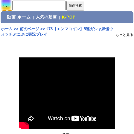
動画 ホーム
人気の動画
|
|
K-POP
ホーム
>>
前のページ
>>
#78【エンマコイン】5連ガシャ妖怪ウ
ォッチぷにぷに実況プレイ
もっと見る