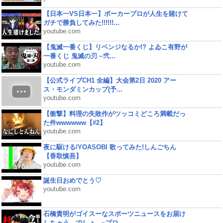
【日本一VS日本一】ポーカープロが人生を賭けて
ガチで勝負してみた!!!!!!...
youtube.com
【鬼滅一番くじ】リベンジなるか!? よゐこ有野が
一番くじ 鬼滅の刃 ~弐...
youtube.com
【公式ライブCH1 全編】大会第2日 2020 アー
ス・モンダミンカップ(予...
youtube.com
【衝撃】料理の失敗作がツッコミどころ満載だっ
た件wwwwww【#2】
youtube.com
夜に駆ける/YOASOBI 歌ってみた!しんごちん
【香取慎吾】
youtube.com
誕生日おめでとう♡
youtube.com
石橋貴明がゴイスーなスポーツニュースをお届け
しちゃう、でしょ。~プロ...