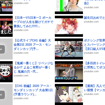
youtube.com
吾】
youtube.com
【日本一VS日本一】ポーカ
誕生日おめで
ープロが人生を賭けてガチで
youtube.com
勝負してみた!!!!!!...
youtube.com
【公式ライブCH1 全編】大
ボクシング世
会第2日 2020 アース・モン
とスパーリン
ダミンカップ(予...
【京口紘人VS朝
youtube.com
youtube.com
【鬼滅一番くじ】リベンジな
【多目的トイ
るか!? よゐこ有野が一番く
に浮気してボ
じ 鬼滅の刃 ~弐...
youtube.com
youtube.com
【CH1 前編】2020 アース・
【漫画】凡人
モンダミンカップ 大会第1日
い習慣【マン
(予選ラウンド)...
youtube.com
youtube.com