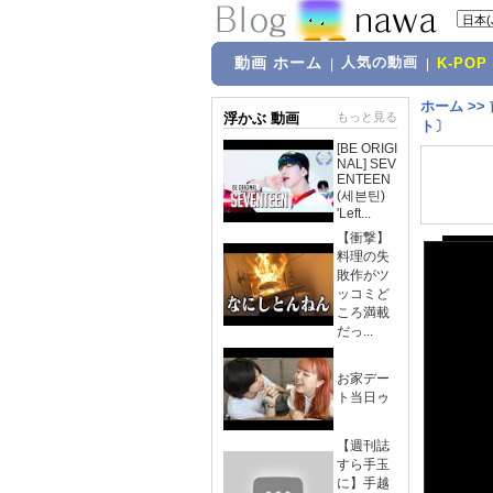
動画 ホーム
人気の動画
|
|
K-POP
ホーム
>>
浮かぶ 動画
もっと見る
ト〕
[BE ORIGI
NAL] SEV
ENTEEN
(세븐틴)
'Left...
【衝撃】
料理の失
敗作がツ
ッコミど
ころ満載
だっ...
お家デー
ト当日ゥ
【週刊誌
すら手玉
に】手越