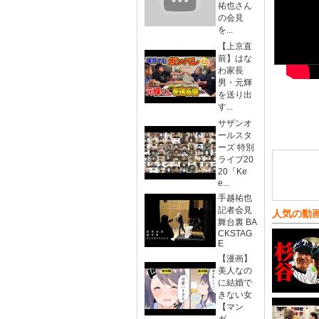
祐也さん
の会見
を...
【上京直
前】はな
わ家長
男・元輝
を送り出
す...
サザンオ
ールスタ
ーズ 特別
ライブ20
20「Ke
e...
手越祐也
記者会見
人気の動
舞台裏 BA
CKSTAG
E
【漫画】
美人なの
に結婚で
きない女
【マン