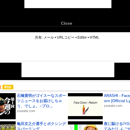
Close
6
共有:
メール
•
URLコピー
•
Editor
•
HTML
画
石橋貴明がゴイスーなスポー
ARASHI - Face
ツニュースをお届けしちゃ
orn [Official L
う、でしょ。~プロ...
youtube.com
youtube.com
亀田京之介選手とボクシング
夜に駆ける/YOA
スパーリング
てみた!しんご