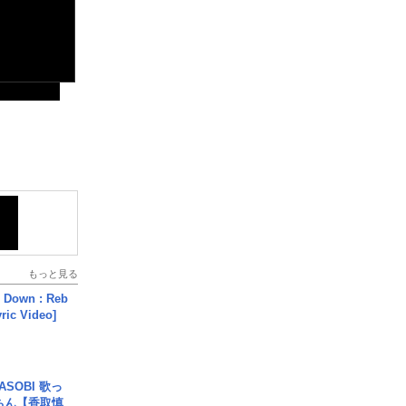
もっと見る
 Down : Reb
yric Video]
SOBI 歌っ
ちん【香取慎