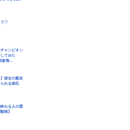
とう♡
界チャンピオン
グしてみた
倉海...
レ】彼女の親友
コられる彼氏
で終わる人の悪
ガ動画】