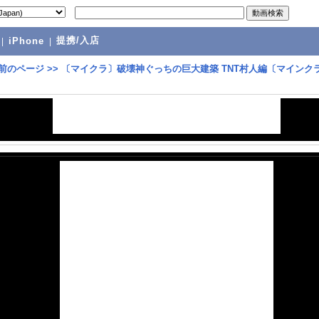
提携/入店
|
iPhone
|
前のページ
>>
〔マイクラ〕破壊神ぐっちの巨大建築 TNT村人編〔マインク