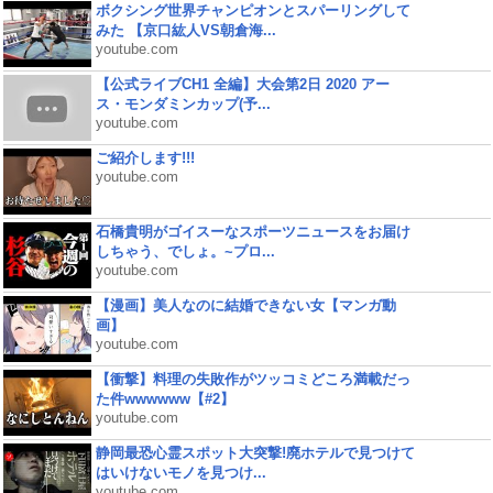
ボクシング世界チャンピオンとスパーリングして
みた 【京口紘人VS朝倉海...
youtube.com
【公式ライブCH1 全編】大会第2日 2020 アー
ス・モンダミンカップ(予...
youtube.com
ご紹介します!!!
youtube.com
石橋貴明がゴイスーなスポーツニュースをお届け
しちゃう、でしょ。~プロ...
youtube.com
【漫画】美人なのに結婚できない女【マンガ動
画】
youtube.com
【衝撃】料理の失敗作がツッコミどころ満載だっ
た件wwwwww【#2】
youtube.com
静岡最恐心霊スポット大突撃!廃ホテルで見つけて
はいけないモノを見つけ...
youtube.com