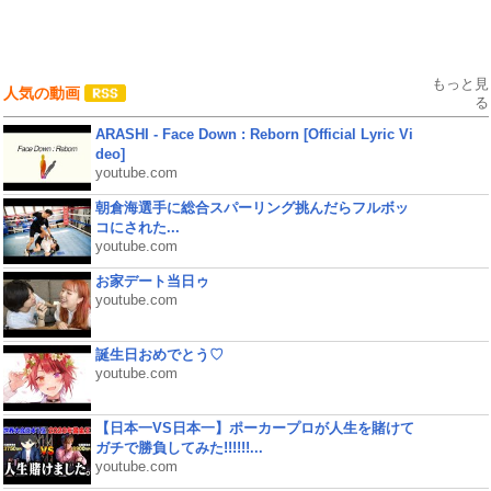
もっと見
人気の動画
る
ARASHI - Face Down : Reborn [Official Lyric Vi
deo]
youtube.com
朝倉海選手に総合スパーリング挑んだらフルボッ
コにされた...
youtube.com
お家デート当日ゥ
youtube.com
誕生日おめでとう♡
youtube.com
【日本一VS日本一】ポーカープロが人生を賭けて
ガチで勝負してみた!!!!!!...
youtube.com