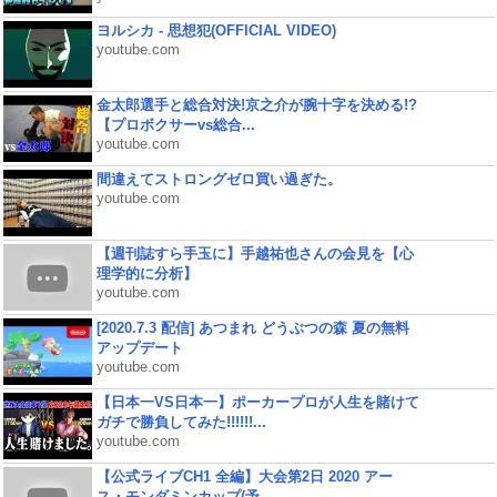
ヨルシカ - 思想犯(OFFICIAL VIDEO)
youtube.com
金太郎選手と総合対決!京之介が腕十字を決める!?
【プロボクサーvs総合...
youtube.com
間違えてストロングゼロ買い過ぎた。
youtube.com
【週刊誌すら手玉に】手越祐也さんの会見を【心
理学的に分析】
youtube.com
[2020.7.3 配信] あつまれ どうぶつの森 夏の無料
アップデート
youtube.com
【日本一VS日本一】ポーカープロが人生を賭けて
ガチで勝負してみた!!!!!!...
youtube.com
【公式ライブCH1 全編】大会第2日 2020 アー
ス・モンダミンカップ(予...