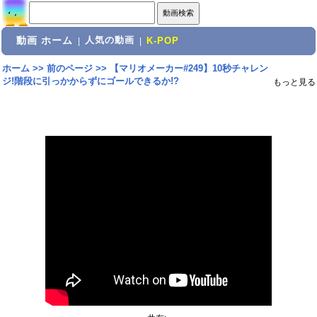
動画 ホーム
人気の動画
|
|
K-POP
ホーム
>>
前のページ
>>
【マリオメーカー#249】10秒チャレン
ジ!階段に引っかからずにゴールできるか!?
もっと見る