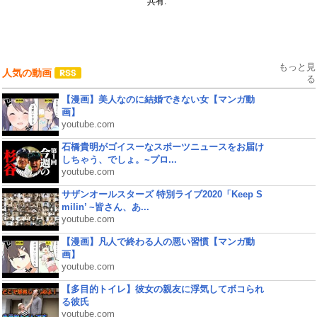
共有:
もっと見
人気の動画
る
【漫画】美人なのに結婚できない女【マンガ動
画】
youtube.com
石橋貴明がゴイスーなスポーツニュースをお届け
しちゃう、でしょ。~プロ...
youtube.com
サザンオールスターズ 特別ライブ2020「Keep S
milin’ ~皆さん、あ...
youtube.com
【漫画】凡人で終わる人の悪い習慣【マンガ動
画】
youtube.com
【多目的トイレ】彼女の親友に浮気してボコられ
る彼氏
youtube.com