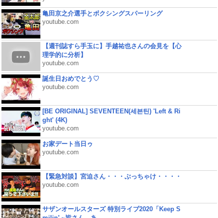
亀田京之介選手とボクシングスパーリング
youtube.com
【週刊誌すら手玉に】手越祐也さんの会見を【心
理学的に分析】
youtube.com
誕生日おめでとう♡
youtube.com
[BE ORIGINAL] SEVENTEEN(세븐틴) 'Left & Ri
ght' (4K)
youtube.com
お家デート当日ゥ
youtube.com
【緊急対談】宮迫さん・・・ぶっちゃけ・・・・
youtube.com
サザンオールスターズ 特別ライブ2020「Keep S
milin’ ~皆さん、あ...