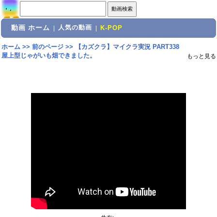
動画 ホーム
人気の動画
|
|
K-POP
ホーム
>>
前のページ
>>
【カズクラ】マイクラ実況 PART338
屋上型じゃがいも畑できました。
もっと見る