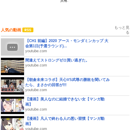
共有:
もっと見
人気の動画
る
【CH1 前編】2020 アース・モンダミンカップ 大
会第1日(予選ラウンド)...
youtube.com
間違えてストロングゼロ買い過ぎた。
youtube.com
【朝倉未来コラボ】天心VS武尊の勝敗を聞いてみ
たら、まさかの回答が!!!
youtube.com
【漫画】美人なのに結婚できない女【マンガ動
画】
youtube.com
【漫画】凡人で終わる人の悪い習慣【マンガ動
画】
youtube.com