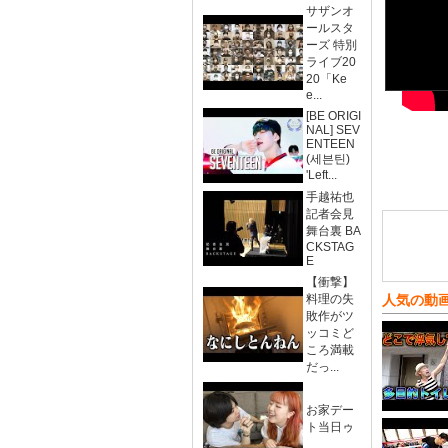
サザンオ
ールスタ
ーズ 特別
ライブ20
20「Ke
e...
[BE ORIGI
NAL] SEV
ENTEEN
(세븐틴)
'Left...
手越祐也
記者会見
舞台裏 BA
CKSTAG
E
【衝撃】
料理の失
人気の動
敗作がツ
ッコミど
ころ満載
だっ...
お家デー
ト当日ゥ