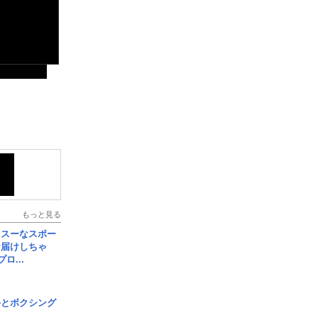
もっと見る
イスーなスポー
お届けしちゃ
ロ...
手とボクシング