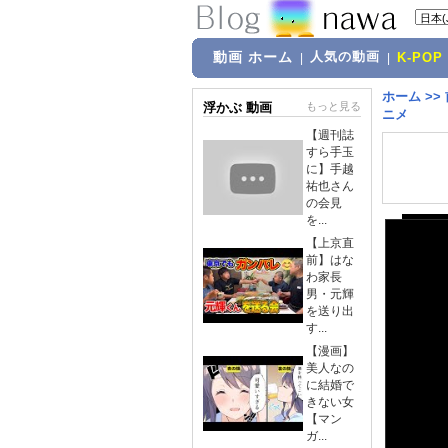
動画 ホーム
人気の動画
|
|
K-POP
ホーム
>>
浮かぶ 動画
もっと見る
ニメ
【週刊誌
すら手玉
に】手越
祐也さん
の会見
を...
【上京直
前】はな
わ家長
男・元輝
を送り出
す...
【漫画】
美人なの
に結婚で
きない女
【マン
ガ...