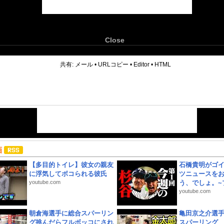
Close
6
共有:
メール
•
URLコピー
•
Editor
•
HTML
画
【多目的トイレ】彼女の親友
石橋貴明がゴ
に浮気してボコられる彼氏
ツニュースを
youtube.com
う、でしょ。~プ
youtube.com
朝倉海選手に総合スパーリン
亀田京之介選
グ挑んだらフルボッコにされ
スパーリング