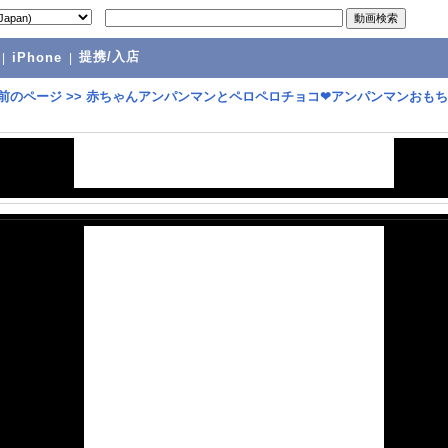
提携/入店
|
iPhone
|
前のページ
>>
赤ちゃんアンパンマンとペロペロチョコ❤アンパンマンおも