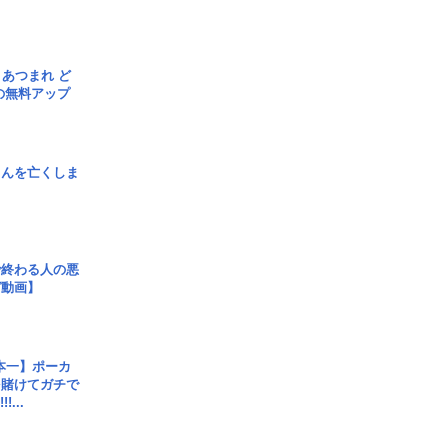
信] あつまれ ど
の無料アップ
さんを亡くしま
で終わる人の悪
ガ動画】
本一】ポーカ
を賭けてガチで
!...