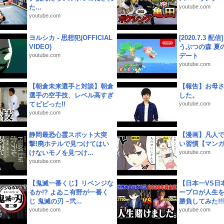
た...
youtube.com
youtube.com
ヨルシカ - 思想犯(OFFICIAL
[2020.7.3 配
VIDEO)
うぶつの森 夏
youtube.com
デート
youtube.com
【朝倉未来選手と対談】朝倉
【報告】お母
選手の空手技、レベル高すぎ
した。
てビビった!!
youtube.com
youtube.com
静岡最恐心霊スポット大突
【漫画】凡人
撃!廃ホテルで見つけてはい
い習慣【マン
けないモノを見つけ...
youtube.com
youtube.com
【鬼滅一番くじ】リベンジな
【日本一VS日
るか!? よゐこ有野が一番く
ープロが人生
じ 鬼滅の刃 ~弐...
勝負してみた!!!!!
youtube.com
youtube.com