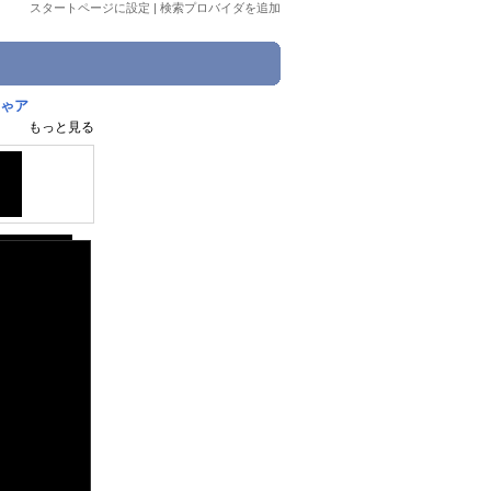
スタートページに設定
|
検索プロバイダを追加
ちゃア
もっと見る