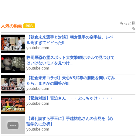
もっと見
人気の動画
る
【朝倉未来選手と対談】朝倉選手の空手技、レベ
ル高すぎてビビった!!
youtube.com
静岡最恐心霊スポット大突撃!廃ホテルで見つけて
はいけないモノを見つけ...
youtube.com
【朝倉未来コラボ】天心VS武尊の勝敗を聞いてみ
たら、まさかの回答が!!!
youtube.com
【緊急対談】宮迫さん・・・ぶっちゃけ・・・・
youtube.com
【週刊誌すら手玉に】手越祐也さんの会見を【心
理学的に分析】
youtube.com