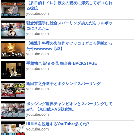
【多目的トイレ】彼女の親友に浮気してボコられ
る彼氏
youtube.com
朝倉海選手に総合スパーリング挑んだらフルボッ
コにされた...
youtube.com
【衝撃】料理の失敗作がツッコミどころ満載だっ
た件wwwwww【#2】
youtube.com
手越祐也 記者会見 舞台裏 BACKSTAGE
youtube.com
亀田京之介選手とボクシングスパーリング
youtube.com
ボクシング世界チャンピオンとスパーリングして
みた 【京口紘人VS朝倉海...
youtube.com
UUUMを脱退するYouTuber多くね?
youtube.com