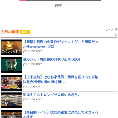
共有:
もっと見
人気の動画
る
【衝撃】料理の失敗作がツッコミどころ満載だっ
た件wwwwww【#2】
youtube.com
ヨルシカ - 思想犯(OFFICIAL VIDEO)
youtube.com
【上京直前】はなわ家長男・元輝を送り出す家族
決起会!最後の母の味を噛...
youtube.com
間違えてストロングゼロ買い過ぎた。
youtube.com
【多目的トイレ】彼女の親友に浮気してボコられ
る彼氏