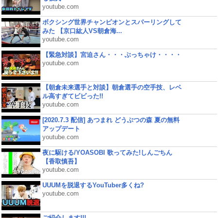
youtube.com
ボクシング世界チャンピオンとスパーリングして
みた 【京口紘人VS朝倉海...
youtube.com
【緊急対談】宮迫さん・・・ぶっちゃけ・・・・
youtube.com
【朝倉未来選手と対談】朝倉選手の空手技、レベ
ル高すぎてビビった!!
youtube.com
[2020.7.3 配信] あつまれ どうぶつの森 夏の無料
アップデート
youtube.com
夜に駆ける/YOASOBI 歌ってみた!しんごちん
【香取慎吾】
youtube.com
UUUMを脱退するYouTuber多くね?
youtube.com
ご紹介します!!!