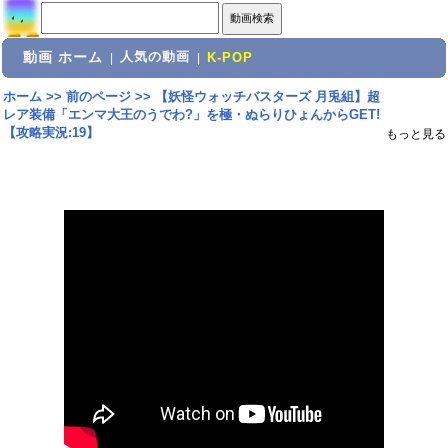
動画 ホーム
人気の動画
|
|
K-POP
ホーム
>>
前のページ
>>
【妖怪ウォッチバスターズ 月兎組】超
レア装備「エンマ大王のうでわ?」を極・ぬらりひょんからGET!
【攻略実況:19】
もっと見る