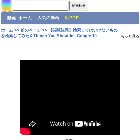
動画 ホーム
人気の動画
|
|
K-POP
ホーム
>>
前のページ
>>
【閲覧注意】検索してはいけないもの
を検索してみたⅩ Things You Shouldn't Google 10
もっと見る