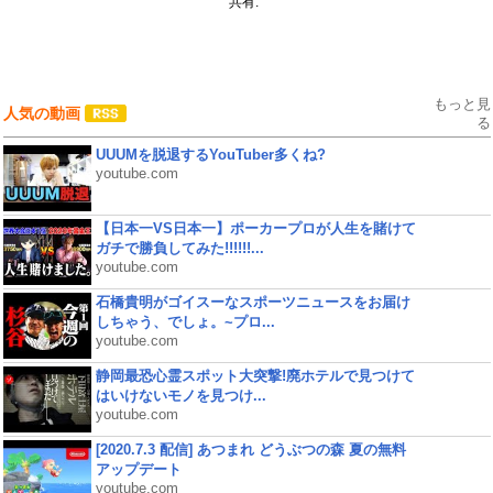
共有:
もっと見
人気の動画
る
UUUMを脱退するYouTuber多くね?
youtube.com
【日本一VS日本一】ポーカープロが人生を賭けて
ガチで勝負してみた!!!!!!...
youtube.com
石橋貴明がゴイスーなスポーツニュースをお届け
しちゃう、でしょ。~プロ...
youtube.com
静岡最恐心霊スポット大突撃!廃ホテルで見つけて
はいけないモノを見つけ...
youtube.com
[2020.7.3 配信] あつまれ どうぶつの森 夏の無料
アップデート
youtube.com