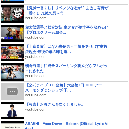
【鬼滅一番くじ】リベンジなるか!? よゐこ有野が
一番くじ 鬼滅の刃 ~弐...
youtube.com
金太郎選手と総合対決!京之介が腕十字を決める!?
【プロボクサーvs総合...
youtube.com
【上京直前】はなわ家長男・元輝を送り出す家族
決起会!最後の母の味を噛...
youtube.com
朝倉海選手に総合スパーリング挑んだらフルボッ
コにされた...
youtube.com
【公式ライブCH1 全編】大会第2日 2020 アー
ス・モンダミンカップ(予...
youtube.com
【報告】お母さんを亡くしました。
youtube.com
ARASHI - Face Down : Reborn [Official Lyric Vi
deo]