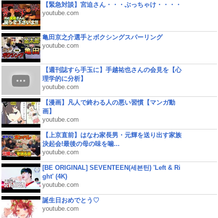
【緊急対談】宮迫さん・・・ぶっちゃけ・・・・
youtube.com
亀田京之介選手とボクシングスパーリング
youtube.com
【週刊誌すら手玉に】手越祐也さんの会見を【心
理学的に分析】
youtube.com
【漫画】凡人で終わる人の悪い習慣【マンガ動
画】
youtube.com
【上京直前】はなわ家長男・元輝を送り出す家族
決起会!最後の母の味を噛...
youtube.com
[BE ORIGINAL] SEVENTEEN(세븐틴) 'Left & Ri
ght' (4K)
youtube.com
誕生日おめでとう♡
youtube.com