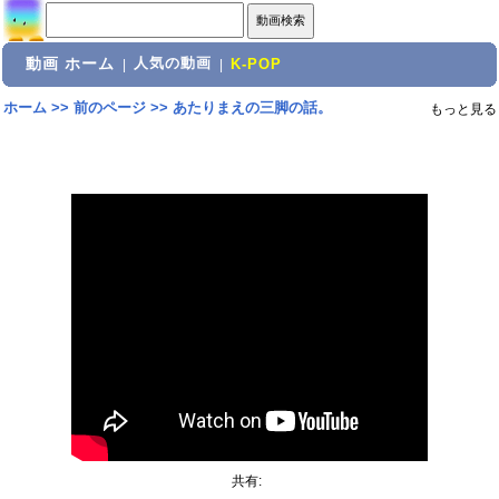
動画 ホーム
人気の動画
|
|
K-POP
ホーム
>>
前のページ
>>
あたりまえの三脚の話。
もっと見る
共有: