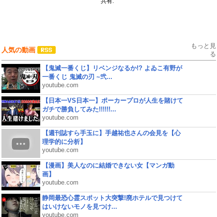
共有:
もっと見
人気の動画
る
【鬼滅一番くじ】リベンジなるか!? よゐこ有野が
一番くじ 鬼滅の刃 ~弐...
youtube.com
【日本一VS日本一】ポーカープロが人生を賭けて
ガチで勝負してみた!!!!!!...
youtube.com
【週刊誌すら手玉に】手越祐也さんの会見を【心
理学的に分析】
youtube.com
【漫画】美人なのに結婚できない女【マンガ動
画】
youtube.com
静岡最恐心霊スポット大突撃!廃ホテルで見つけて
はいけないモノを見つけ...
youtube.com