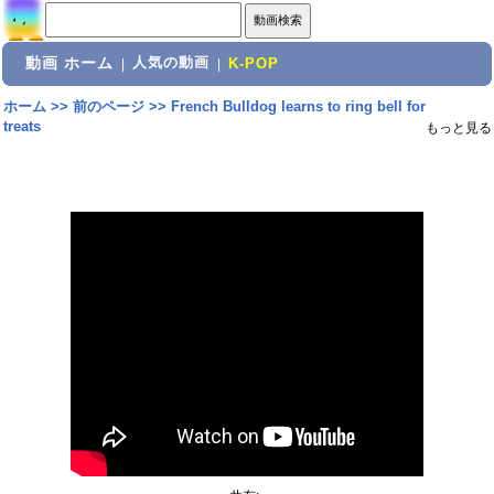
動画 ホーム
人気の動画
|
|
K-POP
ホーム
>>
前のページ
>>
French Bulldog learns to ring bell for
treats
もっと見る