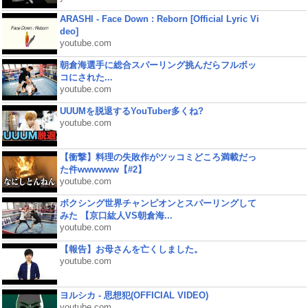
ARASHI - Face Down : Reborn [Official Lyric Vi
deo]
youtube.com
朝倉海選手に総合スパーリング挑んだらフルボッ
コにされた...
youtube.com
UUUMを脱退するYouTuber多くね?
youtube.com
【衝撃】料理の失敗作がツッコミどころ満載だっ
た件wwwwww【#2】
youtube.com
ボクシング世界チャンピオンとスパーリングして
みた 【京口紘人VS朝倉海...
youtube.com
【報告】お母さんを亡くしました。
youtube.com
ヨルシカ - 思想犯(OFFICIAL VIDEO)
youtube.com